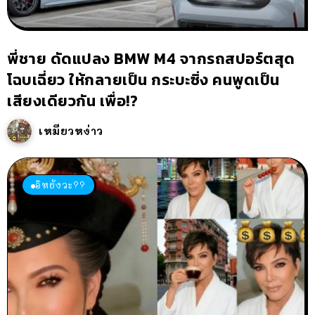
พี่ชาย ดัดแปลง BMW M4 จากรถสปอร์ตสุด
โฉบเฉี่ยว ให้กลายเป็น กระบะซิ่ง คนพูดเป็น
เสียงเดียวกัน เพื่อ!?
เหมียวหง่าว
อิหยังวะ??