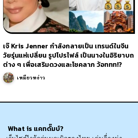
เจ๊ Kris Jenner กำลังกลายเป็น เทรนด์ในจีน
วัยรุ่นแห่เปลี่ยน รูปโปรไฟล์ เป็นนางในอิริยาบถ
ต่าง ๆ เพื่อเสริมดวงและโชคลาภ ว้อททท!?
เหมียวหง่าว
What is แคทดั๊มบ์?