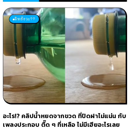
อิหยังวะ??
อะไร!? คลิปน้ำหยดจากขวด ที่ปิดฝาไม่แน่น กับ
เพลงประกอบ ตื๊ด ๆ ที่เหลือ ไม่มีเฮียอะไรเลย