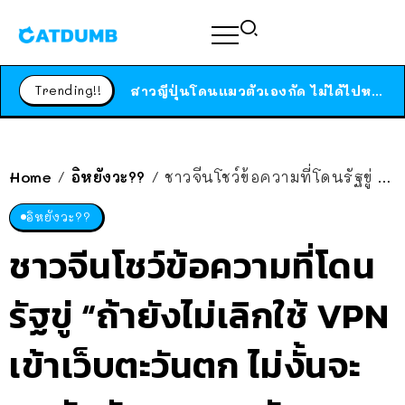
ร้านอาหารในนิวยอร์กประกาศปิดตัวลง หลังอยู่มานานกว่า 45 ปี ติดป้ายขอบคุณลูกค้าทุกคน แถมสูตรทำไวท์ซอสให้แบบจัดเต็ม
สาวญี่ปุ่นโดนแมวตัวเองกัด ไม่ได้ไปหาหมอตั้งแต่เนิ่นๆ สุดท้ายขาบวม กลายเป็นโรคเนื้อเน่า เตือนทาสแมวทั้งหลายให้ระวัง
Trending!!
ได้เวลาเด็กหนวดรวมตัว RF Online Next เปิดให้เล่นแล้ว เกม Sci-Fi MMORPG ระดับตำนาน เล่นได้ทั้งมือถือและ PC
ร้านอาหารในนิวยอร์กประกาศปิดตัวลง หลังอยู่มานานกว่า 45 ปี ติดป้ายขอบคุณลูกค้าทุกคน แถมสูตรทำไวท์ซอสให้แบบจัดเต็ม
สาวญี่ปุ่นโดนแมวตัวเองกัด ไม่ได้ไปหาหมอตั้งแต่เนิ่นๆ สุดท้ายขาบวม กลายเป็นโรคเนื้อเน่า เตือนทาสแมวทั้งหลายให้ระวัง
Home
อิหยังวะ??
ชาวจีนโชว์ข้อความที่โดนรัฐขู่ “ถ้ายังไม่เลิกใช้ VPN เข้าเว็บตะวันตก ไม่งั้นจะถูกจับขังคุก 3-7 วัน”
/
/
อิหยังวะ??
ชาวจีนโชว์ข้อความที่โดน
รัฐขู่ “ถ้ายังไม่เลิกใช้ VPN
เข้าเว็บตะวันตก ไม่งั้นจะ