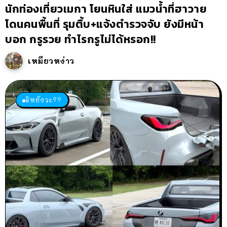
นักท่องเที่ยวเมกา โยนหินใส่ แมวน้ำที่ฮาวาย
โดนคนพื้นที่ รุมตื้บ+แจ้งตำรวจจับ ยังมีหน้า
บอก กรูรวย ทำไรกรูไม่ได้หรอก!!
เหมียวหง่าว
อิหยังวะ??