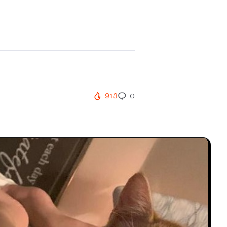
913
0