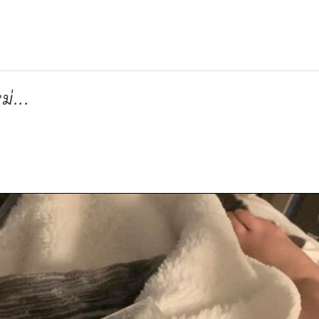
ม่...