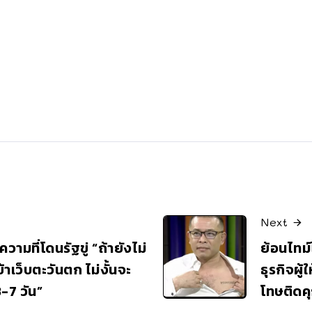
Next
วามที่โดนรัฐขู่ “ถ้ายังไม่
ย้อนไทม์
้าเว็บตะวันตก ไม่งั้นจะ
ธุรกิจผู้
3-7 วัน”
โทษติดคุ