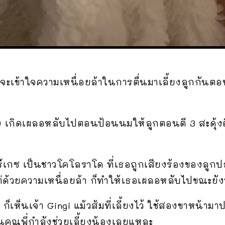
น่าจะเข้าใจความเหนื่อยล้าในการตื่นมาเลี้ยงลูกกันต
่ง เกิดเผลอหลับไปตอนป้อนนมให้ลูกตอนตี 3 สะดุ้งตื่
 มาร์เกซ เป็นชาวโคโลราโด ที่เธอถูกเสียงร้องของลูกป
่ด้วยความเหนื่อยล้า ก็ทำให้เธอเผลอหลับไปขณะยัง
กที ก็เห็นเจ้า Gingi แม้วส้มที่เลี้ยงไว้ ใช้สองขาห
ือนคุณพี่กำลังช่วยเลี้ยงน้องเลยแหละ