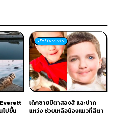
สัตว์โลกน่ารัก
อ Everett
เด็กชายมีตาสองสี และปาก
ไปขึ้น
แหว่ง ช่วยเหลือน้องแมวที่สีตา