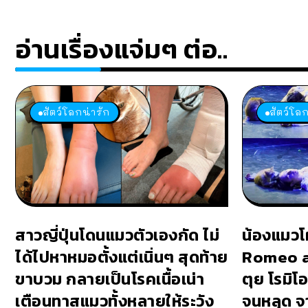
อ่านเรื่องแจ่มๆ ต่อ..
สัตว์โลกน่ารัก
สัตว์โลก
สาวญี่ปุ่นโดนแมวตัวเองกัด ไม่
น้องแมวโ
ได้ไปหาหมอตั้งแต่เนิ่นๆ สุดท้าย
Romeo an
ขาบวม กลายเป็นโรคเนื้อเน่า
ตุย โรมิโ
เตือนทาสแมวทั้งหลายให้ระวัง
จนหลุด จ