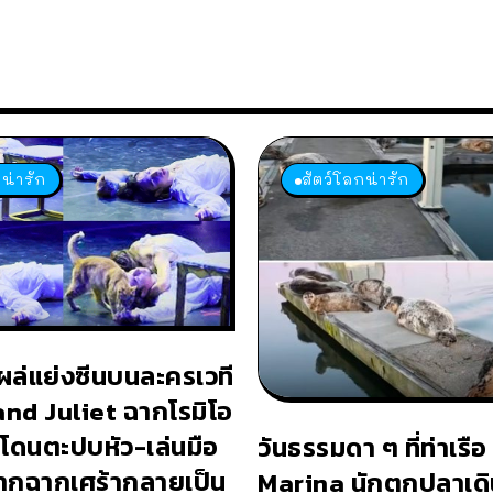
น่ารัก
สัตว์โลกน่ารัก
ผล่แย่งซีนบนละครเวที
d Juliet ฉากโรมิโอ
อโดนตะปบหัว-เล่นมือ
วันธรรมดา ๆ ที่ท่าเรื
ากฉากเศร้ากลายเป็น
Marina นักตกปลาเดิน