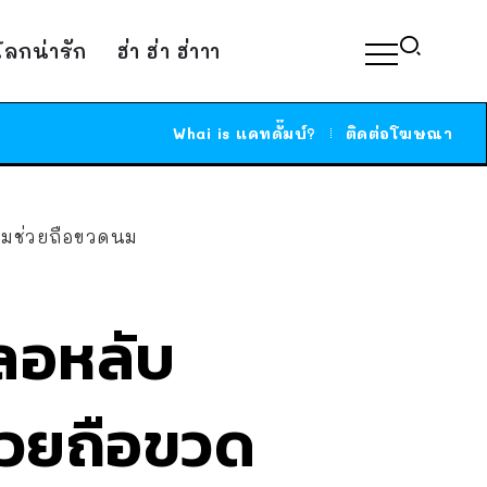
์โลกน่ารัก
ฮ่า ฮ่า ฮ่าาา
Whai is แคทดั๊มบ์?
ติดต่อโฆษณา
ส้มช่วยถือขวดนม
ผลอหลับ
่วยถือขวด