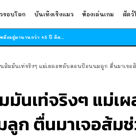
สาวญี่ปุ่นโดนแมวตัวเองกัด ไม่ได้ไปหาหมอตั้งแต่เนิ่นๆ สุดท้ายขาบวม กลายเป็นโรคเนื้อเน่า เตือนทาสแมวทั้งหลายให้ระวัง
ได้เวลาเด็กหนวดรวมตัว RF Online Next เปิดให้เล่นแล้ว เกม Sci-Fi MMORPG ระดับตำนาน เล่นได้ทั้งมือถือและ PC
าวรอบโลก
บันเทิงเริงแมว
ห้องเล่นเกม
สัตว
ร้านอาหารในนิวยอร์กประกาศปิดตัวลง หลังอยู่มานานกว่า 45 ปี ติดป้ายขอบคุณลูกค้าทุกคน แถมสูตรทำไวท์ซอสให้แบบจัดเต็ม
สาวญี่ปุ่นโดนแมวตัวเองกัด ไม่ได้ไปหาหมอตั้งแต่เนิ่นๆ สุดท้ายขาบวม กลายเป็นโรคเนื้อเน่า เตือนทาสแมวทั้งหลายให้ระวัง
รุ่นส้มมันเท่จริงๆ แม่เผลอหลับตอนป้อนนมลูก ตื่นมาเจอ
ส้มมันเท่จริงๆ แม่เ
ลูก ตื่นมาเจอส้มช