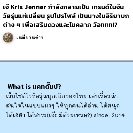
เจ๊ Kris Jenner กำลังกลายเป็น เทรนด์ในจีน
วัยรุ่นแห่เปลี่ยน รูปโปรไฟล์ เป็นนางในอิริยาบถ
ต่าง ๆ เพื่อเสริมดวงและโชคลาภ ว้อททท!?
เหมียวหง่าว
What is แคทดั๊มบ์?
เว็บไซต์ไวรัลรุ่นบุกเบิกของไทย เล่าเรื่องน่า
สนใจในแบบแมวๆ ให้ทุกคนได้อ่าน ได้สนุก
ได้เฮฮา ได้สาระ(เอ๊ะ มีด้วยเหรอ?) since. 2014