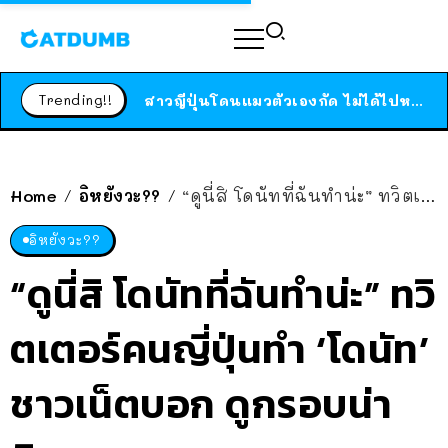
ร้านอาหารในนิวยอร์กประกาศปิดตัวลง หลังอยู่มานานกว่า 45 ปี ติดป้ายขอบคุณลูกค้าทุกคน แถมสูตรทำไวท์ซอสให้แบบจัดเต็ม
สาวญี่ปุ่นโดนแมวตัวเองกัด ไม่ได้ไปหาหมอตั้งแต่เนิ่นๆ สุดท้ายขาบวม กลายเป็นโรคเนื้อเน่า เตือนทาสแมวทั้งหลายให้ระวัง
Trending!!
ได้เวลาเด็กหนวดรวมตัว RF Online Next เปิดให้เล่นแล้ว เกม Sci-Fi MMORPG ระดับตำนาน เล่นได้ทั้งมือถือและ PC
ร้านอาหารในนิวยอร์กประกาศปิดตัวลง หลังอยู่มานานกว่า 45 ปี ติดป้ายขอบคุณลูกค้าทุกคน แถมสูตรทำไวท์ซอสให้แบบจัดเต็ม
สาวญี่ปุ่นโดนแมวตัวเองกัด ไม่ได้ไปหาหมอตั้งแต่เนิ่นๆ สุดท้ายขาบวม กลายเป็นโรคเนื้อเน่า เตือนทาสแมวทั้งหลายให้ระวัง
Home
อิหยังวะ??
“ดูนี่สิ โดนัทที่ฉันทำน่ะ” ทวิตเตอร์คนญี่ปุ่นทำ ‘โดนัท’ ชาวเน็ตบอก ดูกรอบน่ากิน!
/
/
อิหยังวะ??
“ดูนี่สิ โดนัทที่ฉันทำน่ะ” ทวิ
ตเตอร์คนญี่ปุ่นทำ ‘โดนัท’
ชาวเน็ตบอก ดูกรอบน่า