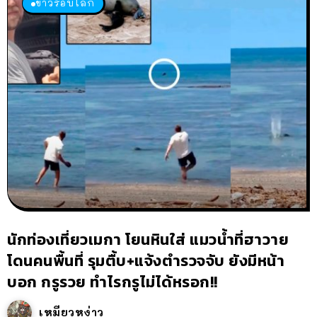
ข่าวรอบโลก
นักท่องเที่ยวเมกา โยนหินใส่ แมวน้ำที่ฮาวาย
โดนคนพื้นที่ รุมตื้บ+แจ้งตำรวจจับ ยังมีหน้า
บอก กรูรวย ทำไรกรูไม่ได้หรอก!!
เหมียวหง่าว