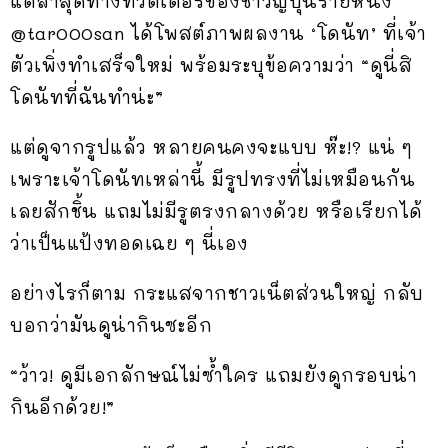
แต่ล่าสุดทางทวิตเตอร์ของชาวญี่ปุ่นรายหนึ่ง
@tar000san ได้โพสต์ภาพผลงาน ‘โดนัท’ ที่เจ้า
ตัวเพิ่งทำเสร็จใหม่ พร้อมระบุข้อความว่า “ดูนี่สิ
โดนัทที่ฉันทำน่ะ”
แต่ดูจากรูปแล้ว หลายคนคงจะแบบ ห๊ะ!? แน่ ๆ
เพราะเจ้าโดนัทเหล่านี้ มีรูปทรงที่ไม่เหมือนกัน
เลยสักชิ้น แถมไม่มีรูตรงกลางด้วย หรือเรียกได้
ว่าเป็นแป้งทอดเฉย ๆ นี่เอง
อย่างไรก็ตาม กระแสจากชาวเน็ตส่วนใหญ่ กลับ
บอกว่ามันดูน่ากินซะอีก
“ว้าว! ดูมีเอกลักษณ์ไม่ซ้ำใคร แถมยังดูกรอบน่า
กินอีกด้วย!”