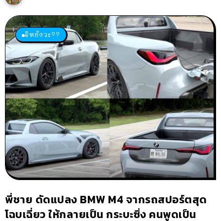
อิหยังวะ??
พี่ชาย ดัดแปลง BMW M4 จากรถสปอร์ตสุด
โฉบเฉี่ยว ให้กลายเป็น กระบะซิ่ง คนพูดเป็น