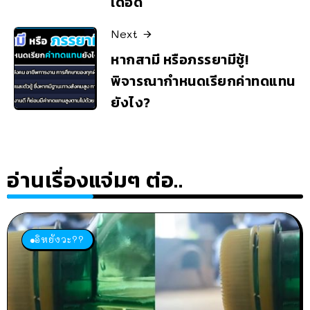
เดือด
Next
หากสามี หรือภรรยามีชู้!
พิจารณากำหนดเรียกค่าทดแทน
ยังไง?
อ่านเรื่องแจ่มๆ ต่อ..
อิหยังวะ??