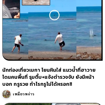
นักท่องเที่ยวเมกา โยนหินใส่ แมวน้ำที่ฮาวาย
โดนคนพื้นที่ รุมตื้บ+แจ้งตำรวจจับ ยังมีหน้า
บอก กรูรวย ทำไรกรูไม่ได้หรอก!!
เหมียวหง่าว