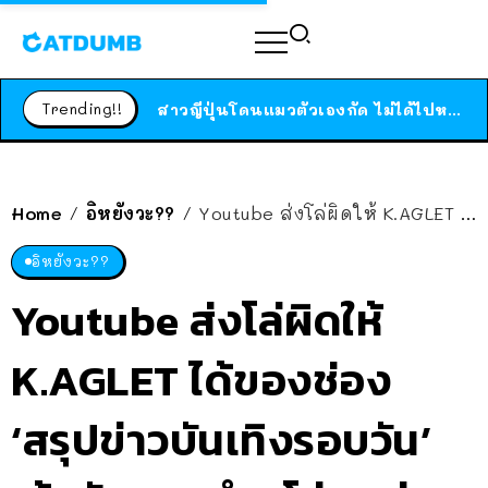
ร้านอาหารในนิวยอร์กประกาศปิดตัวลง หลังอยู่มานานกว่า 45 ปี ติดป้ายขอบคุณลูกค้าทุกคน แถมสูตรทำไวท์ซอสให้แบบจัดเต็ม
สาวญี่ปุ่นโดนแมวตัวเองกัด ไม่ได้ไปหาหมอตั้งแต่เนิ่นๆ สุดท้ายขาบวม กลายเป็นโรคเนื้อเน่า เตือนทาสแมวทั้งหลายให้ระวัง
Trending!!
ได้เวลาเด็กหนวดรวมตัว RF Online Next เปิดให้เล่นแล้ว เกม Sci-Fi MMORPG ระดับตำนาน เล่นได้ทั้งมือถือและ PC
ร้านอาหารในนิวยอร์กประกาศปิดตัวลง หลังอยู่มานานกว่า 45 ปี ติดป้ายขอบคุณลูกค้าทุกคน แถมสูตรทำไวท์ซอสให้แบบจัดเต็ม
สาวญี่ปุ่นโดนแมวตัวเองกัด ไม่ได้ไปหาหมอตั้งแต่เนิ่นๆ สุดท้ายขาบวม กลายเป็นโรคเนื้อเน่า เตือนทาสแมวทั้งหลายให้ระวัง
Home
อิหยังวะ??
Youtube ส่งโล่ผิดให้ K.AGLET ได้ของช่อง ‘สรุปข่าวบันเทิงรอบวัน’ เจ้าตัวหลุดขำ “โล่ตูอยู่ไหน!?”
/
/
อิหยังวะ??
Youtube ส่งโล่ผิดให้
K.AGLET ได้ของช่อง
‘สรุปข่าวบันเทิงรอบวัน’