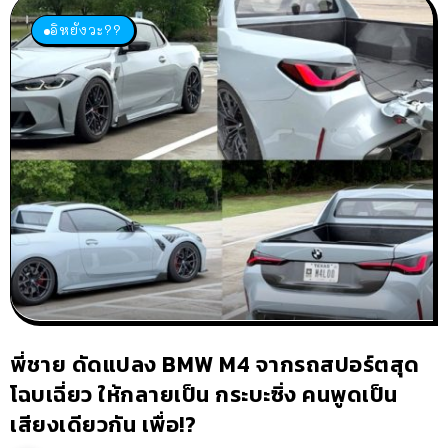
อิหยังวะ??
พี่ชาย ดัดแปลง BMW M4 จากรถสปอร์ตสุด
โฉบเฉี่ยว ให้กลายเป็น กระบะซิ่ง คนพูดเป็น
เสียงเดียวกัน เพื่อ!?