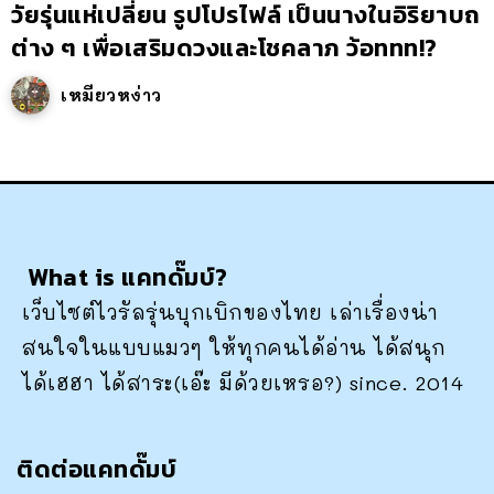
วัยรุ่นแห่เปลี่ยน รูปโปรไฟล์ เป็นนางในอิริยาบถ
ต่าง ๆ เพื่อเสริมดวงและโชคลาภ ว้อททท!?
เหมียวหง่าว
What is แคทดั๊มบ์?
เว็บไซต์ไวรัลรุ่นบุกเบิกของไทย เล่าเรื่องน่า
สนใจในแบบแมวๆ ให้ทุกคนได้อ่าน ได้สนุก
ได้เฮฮา ได้สาระ(เอ๊ะ มีด้วยเหรอ?) since. 2014
ติดต่อแคทดั๊มบ์