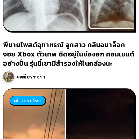
พี่ชายโพสต์อุทาหรณ์ ลูกสาว กลืนอนาล็อก
จอย Xbox ตัวเทพ ติดอยู่ในช่องอก คอมเมนต์
อย่างปั่น รุ่นนี้เขามีสำรองให้ในกล่องนะ
เหมียวหง่าว
ข่าวรอบโลก