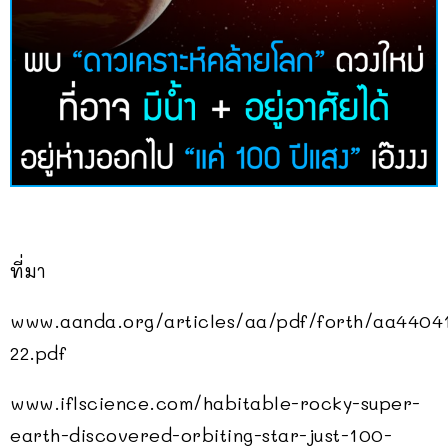
ที่มา
www.aanda.org/articles/aa/pdf/forth/aa4404
22.pdf
www.iflscience.com/habitable-rocky-super-
earth-discovered-orbiting-star-just-100-