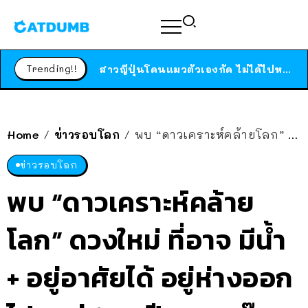
ร้านอาหารในนิวยอร์กประกาศปิดตัวลง หลังอยู่มานานกว่า 45 ปี ติดป้ายขอบคุณลูกค้าทุกคน แถมสูตรทำไวท์ซอสให้แบบจัดเต็ม
Trending!!
สาวญี่ปุ่นโดนแมวตัวเองกัด ไม่ได้ไปหาหมอตั้งแต่เนิ่นๆ สุดท้ายขาบวม กลายเป็นโรคเนื้อเน่า เตือนทาสแมวทั้งหลายให้ระวัง
ได้เวลาเด็กหนวดรวมตัว RF Online Next เปิดให้เล่นแล้ว เกม Sci-Fi MMORPG ระดับตำนาน เล่นได้ทั้งมือถือและ PC
ร้านอาหารในนิวยอร์กประกาศปิดตัวลง หลังอยู่มานานกว่า 45 ปี ติดป้ายขอบคุณลูกค้าทุกคน แถมสูตรทำไวท์ซอสให้แบบจัดเต็ม
Home
ข่าวรอบโลก
พบ “ดาวเคราะห์คล้ายโลก” ดวงใหม่ ที่อาจ มีน้ำ + อยู่อาศัยได้ อยู่ห่างออกไป “แค่ 100 ปีแสง” เอ๊งงง
/
/
สาวญี่ปุ่นโดนแมวตัวเองกัด ไม่ได้ไปหาหมอตั้งแต่เนิ่นๆ สุดท้ายขาบวม กลายเป็นโรคเนื้อเน่า เตือนทาสแมวทั้งหลายให้ระวัง
ข่าวรอบโลก
พบ “ดาวเคราะห์คล้าย
โลก” ดวงใหม่ ที่อาจ มีน้ำ
+ อยู่อาศัยได้ อยู่ห่างออก