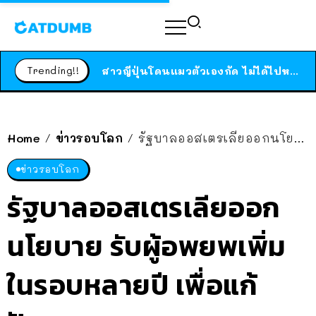
ร้านอาหารในนิวยอร์กประกาศปิดตัวลง หลังอยู่มานานกว่า 45 ปี ติดป้ายขอบคุณลูกค้าทุกคน แถมสูตรทำไวท์ซอสให้แบบจัดเต็ม
สาวญี่ปุ่นโดนแมวตัวเองกัด ไม่ได้ไปหาหมอตั้งแต่เนิ่นๆ สุดท้ายขาบวม กลายเป็นโรคเนื้อเน่า เตือนทาสแมวทั้งหลายให้ระวัง
Trending!!
ได้เวลาเด็กหนวดรวมตัว RF Online Next เปิดให้เล่นแล้ว เกม Sci-Fi MMORPG ระดับตำนาน เล่นได้ทั้งมือถือและ PC
ร้านอาหารในนิวยอร์กประกาศปิดตัวลง หลังอยู่มานานกว่า 45 ปี ติดป้ายขอบคุณลูกค้าทุกคน แถมสูตรทำไวท์ซอสให้แบบจัดเต็ม
สาวญี่ปุ่นโดนแมวตัวเองกัด ไม่ได้ไปหาหมอตั้งแต่เนิ่นๆ สุดท้ายขาบวม กลายเป็นโรคเนื้อเน่า เตือนทาสแมวทั้งหลายให้ระวัง
Home
ข่าวรอบโลก
รัฐบาลออสเตรเลียออกนโยบาย รับผู้อพยพเพิ่มในรอบหลายปี เพื่อแก้ปัญหาขาดแคลนแรงงาน
/
/
ข่าวรอบโลก
รัฐบาลออสเตรเลียออก
นโยบาย รับผู้อพยพเพิ่ม
ในรอบหลายปี เพื่อแก้