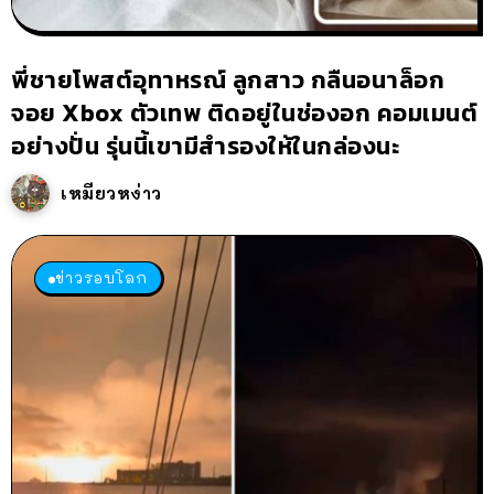
พี่ชายโพสต์อุทาหรณ์ ลูกสาว กลืนอนาล็อก
จอย Xbox ตัวเทพ ติดอยู่ในช่องอก คอมเมนต์
อย่างปั่น รุ่นนี้เขามีสำรองให้ในกล่องนะ
เหมียวหง่าว
ข่าวรอบโลก