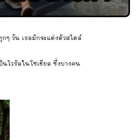
ุกๆ วัน เธอมักจะแต่งตัวสไตล์
เป็นไวรัลในโซเชียล ซึ่งบางคน