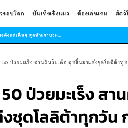
าวรอบโลก
บันเทิงเริงแมว
ห้องเล่นเกม
สัตว
ร้านอาหารในนิวยอร์กประกาศปิดตัวลง หลังอยู่มานานกว่า 45 ปี ติดป้ายขอบคุณลูกค้าทุกคน แถมสูตรทำไวท์ซอสให้แบบจัดเต็ม
สาวญี่ปุ่นโดนแมวตัวเองกัด ไม่ได้ไปหาหมอตั้งแต่เนิ่นๆ สุดท้ายขาบวม กลายเป็นโรคเนื้อเน่า เตือนทาสแมวทั้งหลายให้ระวัง
ได้เวลาเด็กหนวดรวมตัว RF Online Next เปิดให้เล่นแล้ว เกม Sci-Fi MMORPG ระดับตำนาน เล่นได้ทั้งมือถือและ PC
ร้านอาหารในนิวยอร์กประกาศปิดตัวลง หลังอยู่มานานกว่า 45 ปี ติดป้ายขอบคุณลูกค้าทุกคน แถมสูตรทำไวท์ซอสให้แบบจัดเต็ม
ย 50 ป่วยมะเร็ง สานฝันวัยเด็ก ลุกขึ้นมาแต่งชุดโลลิต้าท
สาวญี่ปุ่นโดนแมวตัวเองกัด ไม่ได้ไปหาหมอตั้งแต่เนิ่นๆ สุดท้ายขาบวม กลายเป็นโรคเนื้อเน่า เตือนทาสแมวทั้งหลายให้ระวัง
 50 ป่วยมะเร็ง สาน
่งชุดโลลิต้าทุกวัน 