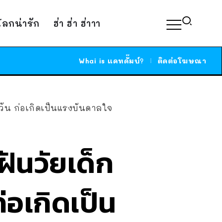
์โลกน่ารัก
ฮ่า ฮ่า ฮ่าาา
Whai is แคทดั๊มบ์?
ติดต่อโฆษณา
ุกวัน ก่อเกิดเป็นแรงบันดาลใจ
ฝันวัยเด็ก
ก่อเกิดเป็น