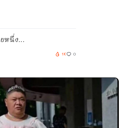
หนึ่ง...
1K
0