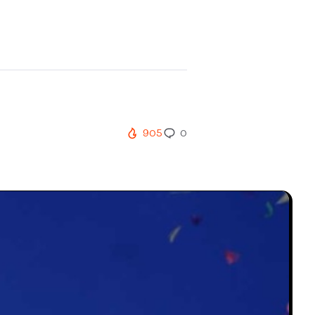
905
0