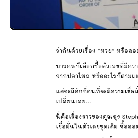
ว่ากันด้วยเรื่อง “หวย” หรือลอ
บางคนก็เลือกซื้อตัวเลขที่มีคว
จากปลาไหล หรืออะไรก็ตามแต
แต่จะมีสักกี่คนที่จะมีความเชื
เปลี่ยนเลย…
นี่คือเรื่องราวของคุณลุง St
เชื่อมั่นในตัวเลขชุดเดิม ซื้อ