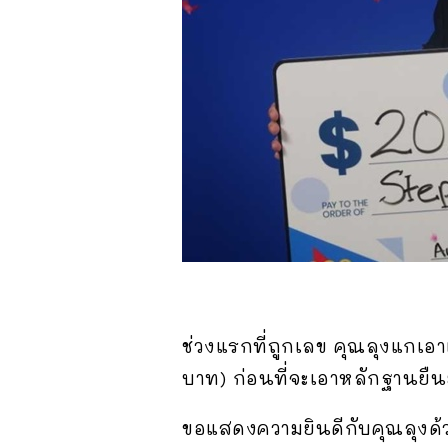
ช่วงแรกที่ถูกเลข คุณลุงแกเอาเ
บาท) ก่อนที่จะเอาหลักฐานยืนย
ขอแสดงความยินดีกับคุณลุงด้