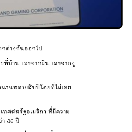
่แตกต่างกันออกไป
ลขที่บ้าน เลขจากฝัน เลขจากงู
เวลานานหลายสิบปีโดยที่ไม่เคย
เทศสหรัฐอเมริกา ที่มีความ
่า 36 ปี