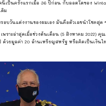
ขชุดนี้เป็นครั้งแรกเมื่อ 36 ปีก่อน กับลอตโตของ Winta
เดิม
ครบรอบวันแต่งงานของผมเอง มันคือตัวเลขนำโชคสุด ๆ
ราะล่าสุดเมื่อช่วงต้นเดือน (5 สิงหาคม 2022) คุณล
ปี ด้วยมูลค่า 20 ล้านเหรียญสหรัฐ หรือคิดเป็นเงิน