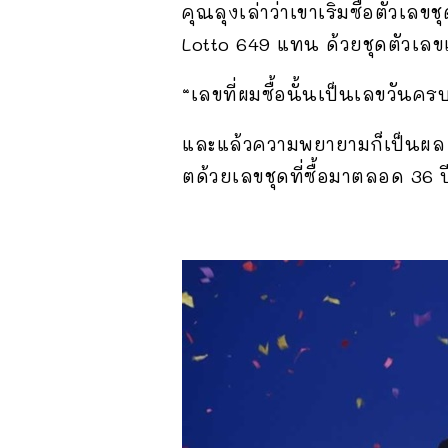
คุณลุงเล่าว่าเขาเริ่มซื้อตัวเล
Lotto 649 แทน ด้วยชุดตัวเลข
“เลขที่ผมซื้อนั้นเป็นเลขวัน
และแล้วความพยายามก็เป็นผล เพ
ตด้วยเลขชุดที่ซื้อมาตลอด 36 