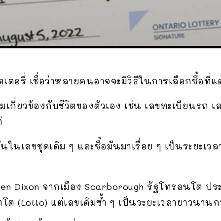
ตเตอรี่ เชื่อว่าหลายคนอาจจะมีวิธีในการเลือกซื้อที
ามเกี่ยวข้องกับชีวิตของตัวเอง เช่น เลขทะเบียนรถ เ
่
่อมั่นในเลขชุดเดิม ๆ และซื้อมันมาเรื่อย ๆ เป็นระยะ
ephen Dixon จากเมือง Scarborough รัฐโทรอนโต ประ
ลอตโต (Lotto) แต่เลขเดิมซ้ำ ๆ เป็นระยะเวลายาวนานกว