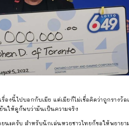
รื่องนี้ไปบอกกับเมีย แต่เมียก็ไม่เชื่อคิดว่าถูกราง
ันให้ดูก็พบว่ามันเป็นความจริง
วยนะครับ สำหรับนักเล่นหวยชาวไทยก็ขอให้พยายามกั