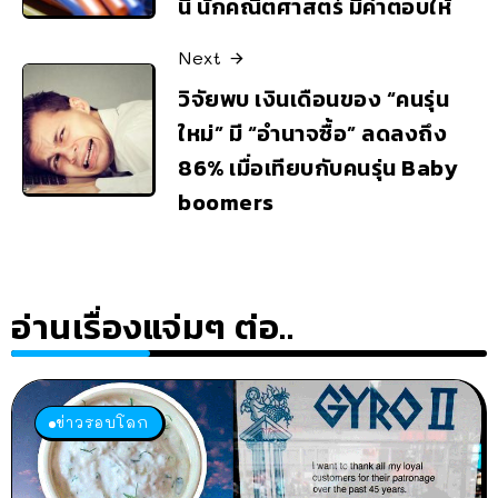
นี้ นักคณิตศาสตร์ มีคำตอบให้
Next
วิจัยพบ เงินเดือนของ “คนรุ่น
ใหม่” มี “อำนาจซื้อ” ลดลงถึง
86% เมื่อเทียบกับคนรุ่น Baby
boomers
อ่านเรื่องแจ่มๆ ต่อ..
ข่าวรอบโลก