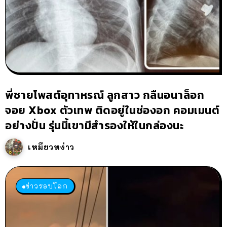
พี่ชายโพสต์อุทาหรณ์ ลูกสาว กลืนอนาล็อก
จอย Xbox ตัวเทพ ติดอยู่ในช่องอก คอมเมนต์
อย่างปั่น รุ่นนี้เขามีสำรองให้ในกล่องนะ
เหมียวหง่าว
ข่าวรอบโลก