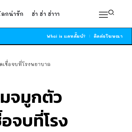
์โลกน่ารัก
ฮ่า ฮ่า ฮ่าาา
Whai is แคทดั๊มบ์?
ติดต่อโฆษณา
ดเชื้อจบที่โรงพยาบาล
มจมูกตัว
้อจบที่โรง