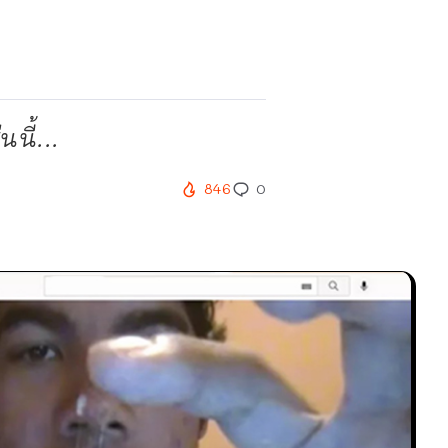
นี้...
846
0