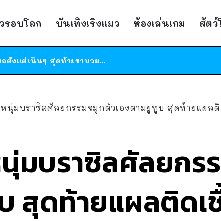
ร้านอาหารในนิวยอร์กประกาศปิดตัวลง หลังอยู่มานานกว่า 45 ปี ติดป้ายขอบคุณลูกค้าทุกคน แถมสูตรทำไวท์ซอสให้แบบจัดเต็ม
าวรอบโลก
บันเทิงเริงแมว
ห้องเล่นเกม
สัตว
สาวญี่ปุ่นโดนแมวตัวเองกัด ไม่ได้ไปหาหมอตั้งแต่เนิ่นๆ สุดท้ายขาบวม กลายเป็นโรคเนื้อเน่า เตือนทาสแมวทั้งหลายให้ระวัง
ได้เวลาเด็กหนวดรวมตัว RF Online Next เปิดให้เล่นแล้ว เกม Sci-Fi MMORPG ระดับตำนาน เล่นได้ทั้งมือถือและ PC
ร้านอาหารในนิวยอร์กประกาศปิดตัวลง หลังอยู่มานานกว่า 45 ปี ติดป้ายขอบคุณลูกค้าทุกคน แถมสูตรทำไวท์ซอสให้แบบจัดเต็ม
สาวญี่ปุ่นโดนแมวตัวเองกัด ไม่ได้ไปหาหมอตั้งแต่เนิ่นๆ สุดท้ายขาบวม กลายเป็นโรคเนื้อเน่า เตือนทาสแมวทั้งหลายให้ระวัง
หนุ่มบราซิลศัลยกรรมจมูกตัวเองตามยูทูบ สุดท้ายแผลติ
นุ่มบราซิลศัลยกรร
บ สุดท้ายแผลติดเชื