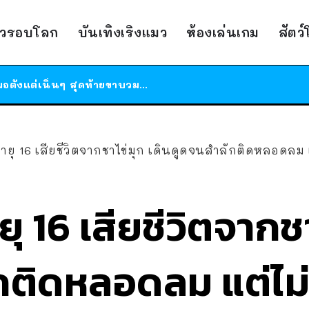
ร้านอาหารในนิวยอร์กประกาศปิดตัวลง หลังอยู่มานานกว่า 45 ปี ติดป้ายขอบคุณลูกค้าทุกคน แถมสูตรทำไวท์ซอสให้แบบจัดเต็ม
าวรอบโลก
บันเทิงเริงแมว
ห้องเล่นเกม
สัตว
สาวญี่ปุ่นโดนแมวตัวเองกัด ไม่ได้ไปหาหมอตั้งแต่เนิ่นๆ สุดท้ายขาบวม กลายเป็นโรคเนื้อเน่า เตือนทาสแมวทั้งหลายให้ระวัง
ได้เวลาเด็กหนวดรวมตัว RF Online Next เปิดให้เล่นแล้ว เกม Sci-Fi MMORPG ระดับตำนาน เล่นได้ทั้งมือถือและ PC
ร้านอาหารในนิวยอร์กประกาศปิดตัวลง หลังอยู่มานานกว่า 45 ปี ติดป้ายขอบคุณลูกค้าทุกคน แถมสูตรทำไวท์ซอสให้แบบจัดเต็ม
สาวญี่ปุ่นโดนแมวตัวเองกัด ไม่ได้ไปหาหมอตั้งแต่เนิ่นๆ สุดท้ายขาบวม กลายเป็นโรคเนื้อเน่า เตือนทาสแมวทั้งหลายให้ระวัง
นอายุ 16 เสียชีวิตจากชาไข่มุก เดินดูดจนสำลักติดหลอดลม แ
ายุ 16 เสียชีวิตจากช
กติดหลอดลม แต่ไม่