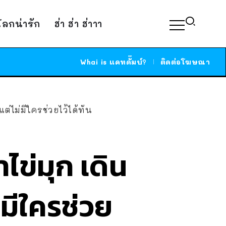
์โลกน่ารัก
ฮ่า ฮ่า ฮ่าาา
Whai is แคทดั๊มบ์?
ติดต่อโฆษณา
ต่ไม่มีใครช่วยไว้ได้ทัน
าไข่มุก เดิน
มีใครช่วย