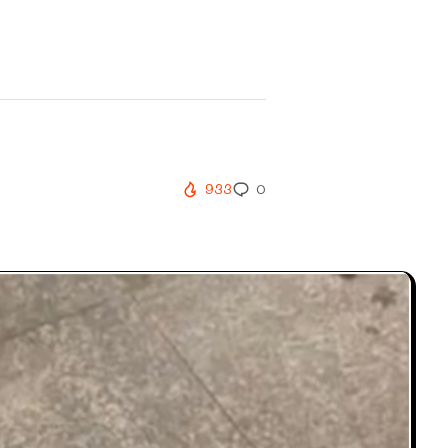
933
0