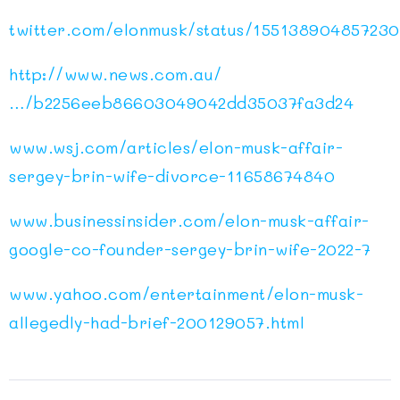
twitter.com/elonmusk/status/155138904857230
http://www.news.com.au/
…/b2256eeb86603049042dd35037fa3d24
www.wsj.com/articles/elon-musk-affair-
sergey-brin-wife-divorce-11658674840
www.businessinsider.com/elon-musk-affair-
google-co-founder-sergey-brin-wife-2022-7
www.yahoo.com/entertainment/elon-musk-
allegedly-had-brief-200129057.html