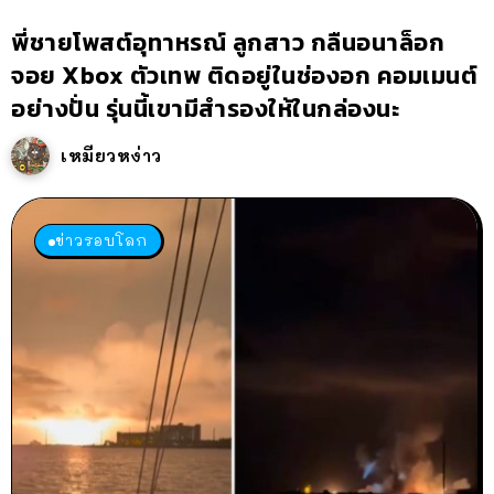
พี่ชายโพสต์อุทาหรณ์ ลูกสาว กลืนอนาล็อก
จอย Xbox ตัวเทพ ติดอยู่ในช่องอก คอมเมนต์
อย่างปั่น รุ่นนี้เขามีสำรองให้ในกล่องนะ
เหมียวหง่าว
ข่าวรอบโลก