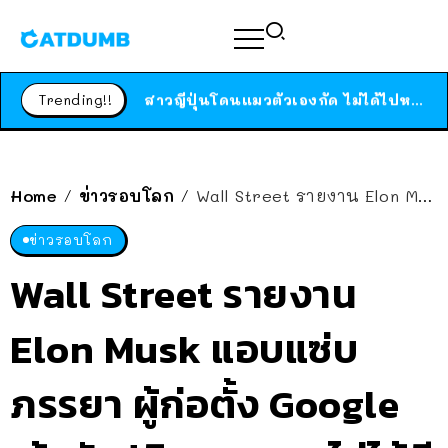
ร้านอาหารในนิวยอร์กประกาศปิดตัวลง หลังอยู่มานานกว่า 45 ปี ติดป้ายขอบคุณลูกค้าทุกคน แถมสูตรทำไวท์ซอสให้แบบจัดเต็ม
สาวญี่ปุ่นโดนแมวตัวเองกัด ไม่ได้ไปหาหมอตั้งแต่เนิ่นๆ สุดท้ายขาบวม กลายเป็นโรคเนื้อเน่า เตือนทาสแมวทั้งหลายให้ระวัง
Trending!!
ได้เวลาเด็กหนวดรวมตัว RF Online Next เปิดให้เล่นแล้ว เกม Sci-Fi MMORPG ระดับตำนาน เล่นได้ทั้งมือถือและ PC
ร้านอาหารในนิวยอร์กประกาศปิดตัวลง หลังอยู่มานานกว่า 45 ปี ติดป้ายขอบคุณลูกค้าทุกคน แถมสูตรทำไวท์ซอสให้แบบจัดเต็ม
สาวญี่ปุ่นโดนแมวตัวเองกัด ไม่ได้ไปหาหมอตั้งแต่เนิ่นๆ สุดท้ายขาบวม กลายเป็นโรคเนื้อเน่า เตือนทาสแมวทั้งหลายให้ระวัง
Home
ข่าวรอบโลก
Wall Street รายงาน Elon Musk แอบแซ่บภรรยา ผู้ก่อตั้ง Google เจ้าตัวปฎิเสธบอก “ไม่ได้มีเซ็กซ์มานานแล้วด้วยซ้ำ”
/
/
ข่าวรอบโลก
Wall Street รายงาน
Elon Musk แอบแซ่บ
ภรรยา ผู้ก่อตั้ง Google