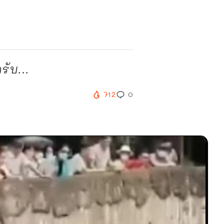
รับ...
712
0