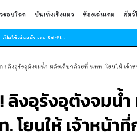
ร้านอาหารในนิวยอร์กประกาศปิดตัวลง หลังอยู่มานานกว่า 45 ปี ติดป้ายขอบคุณลูกค้าทุกคน แถมสูตรทำไวท์ซอสให้แบบจัดเต็ม
สาวญี่ปุ่นโดนแมวตัวเองกัด ไม่ได้ไปหาหมอตั้งแต่เนิ่นๆ สุดท้ายขาบวม กลายเป็นโรคเนื้อเน่า เตือนทาสแมวทั้งหลายให้ระวัง
าวรอบโลก
บันเทิงเริงแมว
ห้องเล่นเกม
สัตว
ได้เวลาเด็กหนวดรวมตัว RF Online Next เปิดให้เล่นแล้ว เกม Sci-Fi MMORPG ระดับตำนาน เล่นได้ทั้งมือถือและ PC
ร้านอาหารในนิวยอร์กประกาศปิดตัวลง หลังอยู่มานานกว่า 45 ปี ติดป้ายขอบคุณลูกค้าทุกคน แถมสูตรทำไวท์ซอสให้แบบจัดเต็ม
สาวญี่ปุ่นโดนแมวตัวเองกัด ไม่ได้ไปหาหมอตั้งแต่เนิ่นๆ สุดท้ายขาบวม กลายเป็นโรคเนื้อเน่า เตือนทาสแมวทั้งหลายให้ระวัง
ก!! ลิงอุรังอุตังจมน้ำ หลังเก็บกล้วยที่ นทท. โยนให้ เจ้
! ลิงอุรังอุตังจมน้ำ
ท. โยนให้ เจ้าหน้าท