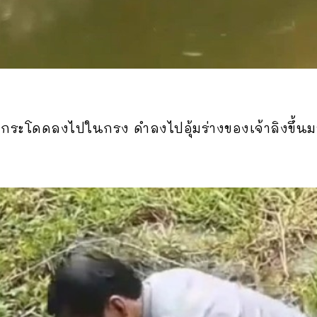
ยกระโดดลงไปในกรง ดำลงไปอุ้มร่างของเจ้าลิงขึ้นมา แ