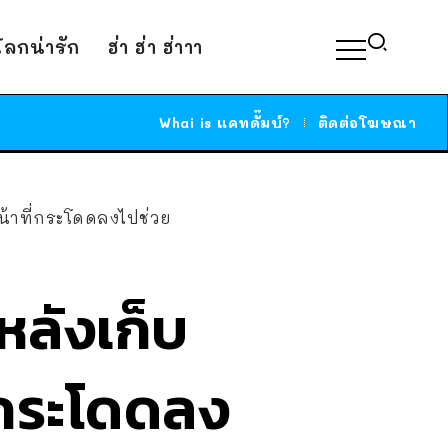
์โลกน่ารัก
ฮ่า ฮ่า ฮ่าาา
Whai is แคทดั๊มบ์?
ติดต่อโฆษณา
าหน้าที่กระโดดลงไปช่วย
 หลังเก็บ
ี่กระโดดลง