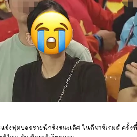
รแข่งฟุตบอลชายนักชิงชนะเลิศ ในกีฬาซีเกมส์ ครั้งท