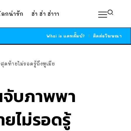
์โลกน่ารัก
ฮ่า ฮ่า ฮ่าาา
Whai is แคทดั๊มบ์?
ติดต่อโฆษณา
ท้ายไม่รอดรู้ถึงหูเมีย
นจับภาพพา
ายไม่รอดรู้