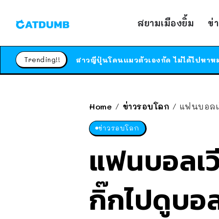
สยามเมืองยิ้ม
ข่
Trending!!
Home
ข่าวรอบโลก
แฟนบอลเวี
/
/
ข่าวรอบโลก
แฟนบอลเวี
กิ๊กไปดูบอล