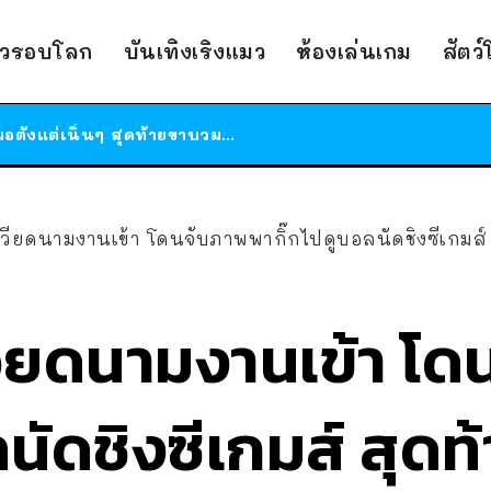
ร้านอาหารในนิวยอร์กประกาศปิดตัวลง หลังอยู่มานานกว่า 45 ปี ติดป้ายขอบคุณลูกค้าทุกคน แถมสูตรทำไวท์ซอสให้แบบจัดเต็ม
าวรอบโลก
บันเทิงเริงแมว
ห้องเล่นเกม
สัตว
สาวญี่ปุ่นโดนแมวตัวเองกัด ไม่ได้ไปหาหมอตั้งแต่เนิ่นๆ สุดท้ายขาบวม กลายเป็นโรคเนื้อเน่า เตือนทาสแมวทั้งหลายให้ระวัง
ได้เวลาเด็กหนวดรวมตัว RF Online Next เปิดให้เล่นแล้ว เกม Sci-Fi MMORPG ระดับตำนาน เล่นได้ทั้งมือถือและ PC
ร้านอาหารในนิวยอร์กประกาศปิดตัวลง หลังอยู่มานานกว่า 45 ปี ติดป้ายขอบคุณลูกค้าทุกคน แถมสูตรทำไวท์ซอสให้แบบจัดเต็ม
สาวญี่ปุ่นโดนแมวตัวเองกัด ไม่ได้ไปหาหมอตั้งแต่เนิ่นๆ สุดท้ายขาบวม กลายเป็นโรคเนื้อเน่า เตือนทาสแมวทั้งหลายให้ระวัง
ยดนามงานเข้า โดนจับภาพพากิ๊กไปดูบอลนัดชิงซีเกมส์ สุด
ยดนามงานเข้า โด
นัดชิงซีเกมส์ สุดท้