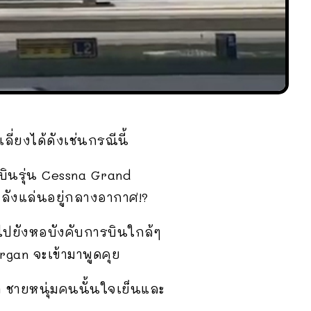
ี่ยงได้ดังเช่นกรณีนี้
งบินรุ่น Cessna Grand
ำลังแล่นอยู่กลางอากาศ!?
ุไปยังหอบังคับการบินใกล้ๆ
rgan จะเข้ามาพูดคุย
า ชายหนุ่มคนนั้นใจเย็นและ