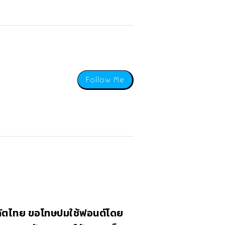
Follow Me
ีลัตไทย ขอโทษปมใช้ฟอนต์โดย