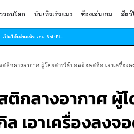
ร้านอาหารในนิวยอร์กประกาศปิดตัวลง หลังอยู่มานานกว่า 45 ปี ติดป้ายขอบคุณลูกค้าทุกคน แถมสูตรทำไวท์ซอสให้แบบจัดเต็ม
าวรอบโลก
บันเทิงเริงแมว
ห้องเล่นเกม
สัตว
สาวญี่ปุ่นโดนแมวตัวเองกัด ไม่ได้ไปหาหมอตั้งแต่เนิ่นๆ สุดท้ายขาบวม กลายเป็นโรคเนื้อเน่า เตือนทาสแมวทั้งหลายให้ระวัง
ได้เวลาเด็กหนวดรวมตัว RF Online Next เปิดให้เล่นแล้ว เกม Sci-Fi MMORPG ระดับตำนาน เล่นได้ทั้งมือถือและ PC
ร้านอาหารในนิวยอร์กประกาศปิดตัวลง หลังอยู่มานานกว่า 45 ปี ติดป้ายขอบคุณลูกค้าทุกคน แถมสูตรทำไวท์ซอสให้แบบจัดเต็ม
สาวญี่ปุ่นโดนแมวตัวเองกัด ไม่ได้ไปหาหมอตั้งแต่เนิ่นๆ สุดท้ายขาบวม กลายเป็นโรคเนื้อเน่า เตือนทาสแมวทั้งหลายให้ระวัง
กลางอากาศ ผู้โดยสารได้ปลดล็อคสกิล เอาเครื่องลงจอดตามคำแนะนำจากหอบังคับก
สติกลางอากาศ ผู้โ
ิล เอาเครื่องลงจ