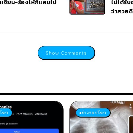
็อาเจียน-ร้องไห้ก็แสบไป
ไม่ได้รั
ว่าสวยดี
Show Comments
บโลก
ข่าวรอบโลก