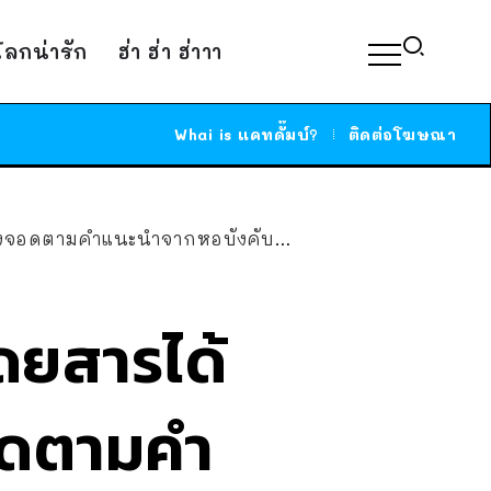
์โลกน่ารัก
ฮ่า ฮ่า ฮ่าาา
Whai is แคทดั๊มบ์?
ติดต่อโฆษณา
าร จอดสวยแม้ไม่มีประสบการณ์ขับเครื่องบิน
ดยสารได้
อดตามคำ