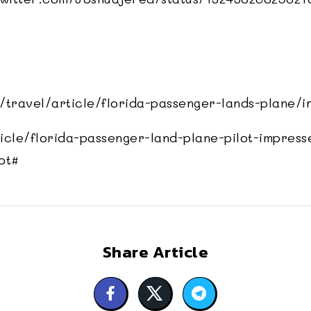
om/travel/article/florida-passenger-lands-plane/i
icle/florida-passenger-land-plane-pilot-impres
ot#
Share Article