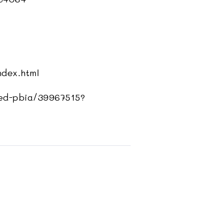
ndex.html
sed-pbia/39967515?