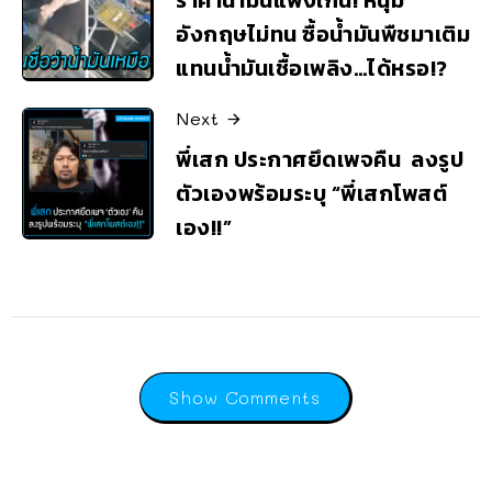
ราคาน้ำมันแพงเกิ๊น! หนุ่ม
อังกฤษไม่ทน ซื้อน้ำมันพืชมาเติม
แทนน้ำมันเชื้อเพลิง…ได้หรอ!?
Next
พี่เสก ประกาศยึดเพจคืน ลงรูป
ตัวเองพร้อมระบุ “พี่เสกโพสต์
เอง!!”
Show Comments