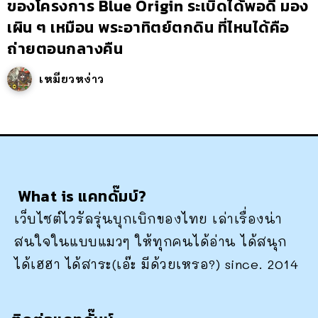
ของโครงการ Blue Origin ระเบิดได้พอดี มอง
เผิน ๆ เหมือน พระอาทิตย์ตกดิน ที่ไหนได้คือ
ถ่ายตอนกลางคืน
เหมียวหง่าว
What is แคทดั๊มบ์?
เว็บไซต์ไวรัลรุ่นบุกเบิกของไทย เล่าเรื่องน่า
สนใจในแบบแมวๆ ให้ทุกคนได้อ่าน ได้สนุก
ได้เฮฮา ได้สาระ(เอ๊ะ มีด้วยเหรอ?) since. 2014