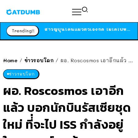
ร้านอาหารในนิวยอร์กประกาศปิดตัวลง หลังอยู่มานานกว่า 45 ปี ติดป้ายขอบคุณลูกค้าทุกคน แถมสูตรทำไวท์ซอสให้แบบจัดเต็ม
สาวญี่ปุ่นโดนแมวตัวเองกัด ไม่ได้ไปหาหมอตั้งแต่เนิ่นๆ สุดท้ายขาบวม กลายเป็นโรคเนื้อเน่า เตือนทาสแมวทั้งหลายให้ระวัง
Trending!!
ได้เวลาเด็กหนวดรวมตัว RF Online Next เปิดให้เล่นแล้ว เกม Sci-Fi MMORPG ระดับตำนาน เล่นได้ทั้งมือถือและ PC
ร้านอาหารในนิวยอร์กประกาศปิดตัวลง หลังอยู่มานานกว่า 45 ปี ติดป้ายขอบคุณลูกค้าทุกคน แถมสูตรทำไวท์ซอสให้แบบจัดเต็ม
สาวญี่ปุ่นโดนแมวตัวเองกัด ไม่ได้ไปหาหมอตั้งแต่เนิ่นๆ สุดท้ายขาบวม กลายเป็นโรคเนื้อเน่า เตือนทาสแมวทั้งหลายให้ระวัง
Home
ข่าวรอบโลก
ผอ. Roscosmos เอาอีกแล้ว บอกนักบินรัสเซียชุดใหม่ ที่่จะไป ISS กำลังอยู่ในอารมณ์ “พร้อมบวก”
/
/
ข่าวรอบโลก
ผอ. Roscosmos เอาอีก
แล้ว บอกนักบินรัสเซียชุด
ใหม่ ที่่จะไป ISS กำลังอยู่