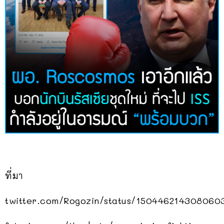
ที่มา
twitter.com/Rogozin/status/150446214308060