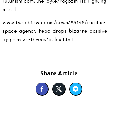
futurism.com/the-byte/rogozin-iss-fighting-
mood
www.tweaktown.com/news/85145/russias-
space-agency-head-drops-bizarre-passive-
aggressive-threat/index.html
Share Article