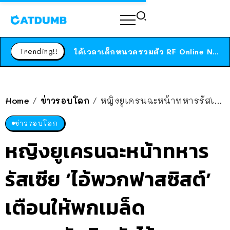
ร้านอาหารในนิวยอร์กประกาศปิดตัวลง หลังอยู่มานานกว่า 45 ปี ติดป้ายขอบคุณลูกค้าทุกคน แถมสูตรทำไวท์ซอสให้แบบจัดเต็ม
สาวญี่ปุ่นโดนแมวตัวเองกัด ไม่ได้ไปหาหมอตั้งแต่เนิ่นๆ สุดท้ายขาบวม กลายเป็นโรคเนื้อเน่า เตือนทาสแมวทั้งหลายให้ระวัง
Trending!!
ได้เวลาเด็กหนวดรวมตัว RF Online Next เปิดให้เล่นแล้ว เกม Sci-Fi MMORPG ระดับตำนาน เล่นได้ทั้งมือถือและ PC
ร้านอาหารในนิวยอร์กประกาศปิดตัวลง หลังอยู่มานานกว่า 45 ปี ติดป้ายขอบคุณลูกค้าทุกคน แถมสูตรทำไวท์ซอสให้แบบจัดเต็ม
สาวญี่ปุ่นโดนแมวตัวเองกัด ไม่ได้ไปหาหมอตั้งแต่เนิ่นๆ สุดท้ายขาบวม กลายเป็นโรคเนื้อเน่า เตือนทาสแมวทั้งหลายให้ระวัง
Home
ข่าวรอบโลก
หญิงยูเครนฉะหน้าทหารรัสเซีย ‘ไอ้พวกฟาสซิสต์’ เตือนให้พกเมล็ดทานตะวันติดตัวไว้
/
/
ข่าวรอบโลก
หญิงยูเครนฉะหน้าทหาร
รัสเซีย ‘ไอ้พวกฟาสซิสต์’
เตือนให้พกเมล็ด