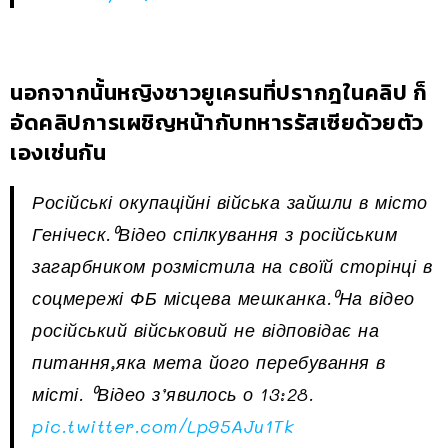
นอกจากนั้นหญิงชาวยูเครนที่ปรากฎในคลิป ก็
อัดคลิปการเผชิญหน้ากับทหารรัสเซียด้วยตัว
เองเช่นกัน
Російські окупаційні війська зайшли в місто
Геніческ.⁰Відео спілкування з російським
загарбником розмістила на своїй сторінці в
соцмережі ФБ місцева мешканка.⁰На відео
російський військовий не відповідає на
питання,яка мета його перебування в
місті. ⁰Відео з’явилось о 13:28.
pic.twitter.com/Lp95AJu1Tk