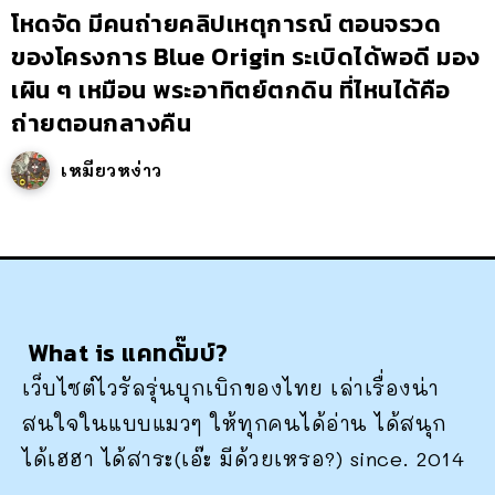
โหดจัด มีคนถ่ายคลิปเหตุการณ์ ตอนจรวด
ของโครงการ Blue Origin ระเบิดได้พอดี มอง
เผิน ๆ เหมือน พระอาทิตย์ตกดิน ที่ไหนได้คือ
ถ่ายตอนกลางคืน
เหมียวหง่าว
What is แคทดั๊มบ์?
เว็บไซต์ไวรัลรุ่นบุกเบิกของไทย เล่าเรื่องน่า
สนใจในแบบแมวๆ ให้ทุกคนได้อ่าน ได้สนุก
ได้เฮฮา ได้สาระ(เอ๊ะ มีด้วยเหรอ?) since. 2014