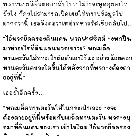
ทหารนายนี้จึงตอบกลับไปว่าไม่ว่าจะพูดคุยอะไร
ยังไง ก็คงไม่สามารถเปิดเผยให้ทราบข้อมูลไป
มากกว่านี้ เธอจึงต่อว่าเหล่าทหารรัสเซียกลับไป…
“ไอ้พวกยึดครองดินแดน พวกฟาสซิสต์ *งพกปืน
มาทำอะไรที่ดินแดนพวกเราวะ? พกเมล็ด
ทานตะวันใส่กระเป๋าติดตัวเอาไว้นะ อย่างน้อยดอก
ทานตะวันคงจะโตขึ้นได้หลังจากที่พวก*งต้องตา
ยอยู่ที่นี่”
เธอย้ำอีกครั้ง…
“พกเมล็ดทานตะวันใส่ในกระเป๋าเถอะ *งจะ
ต้องตายอยู่ที่นี่พร้อมกับเมล็ดทานตะวัน พวก*งบุ
กมาที่ดินแดนของเรา เข้าใจไหม ไอ้พวกยึดครอง