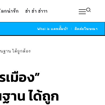
์โลกน่ารัก
ฮ่า ฮ่า ฮ่าาา
Whai is แคทดั๊มบ์?
ติดต่อโฆษณา
นฐาน ได้ถูกต้อง
รเมือง”
ฐาน ได้ถูก