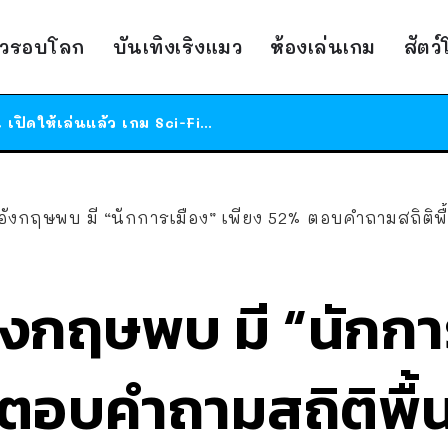
ร้านอาหารในนิวยอร์กประกาศปิดตัวลง หลังอยู่มานานกว่า 45 ปี ติดป้ายขอบคุณลูกค้าทุกคน แถมสูตรทำไวท์ซอสให้แบบจัดเต็ม
าวรอบโลก
บันเทิงเริงแมว
ห้องเล่นเกม
สัตว
สาวญี่ปุ่นโดนแมวตัวเองกัด ไม่ได้ไปหาหมอตั้งแต่เนิ่นๆ สุดท้ายขาบวม กลายเป็นโรคเนื้อเน่า เตือนทาสแมวทั้งหลายให้ระวัง
ได้เวลาเด็กหนวดรวมตัว RF Online Next เปิดให้เล่นแล้ว เกม Sci-Fi MMORPG ระดับตำนาน เล่นได้ทั้งมือถือและ PC
ร้านอาหารในนิวยอร์กประกาศปิดตัวลง หลังอยู่มานานกว่า 45 ปี ติดป้ายขอบคุณลูกค้าทุกคน แถมสูตรทำไวท์ซอสให้แบบจัดเต็ม
สาวญี่ปุ่นโดนแมวตัวเองกัด ไม่ได้ไปหาหมอตั้งแต่เนิ่นๆ สุดท้ายขาบวม กลายเป็นโรคเนื้อเน่า เตือนทาสแมวทั้งหลายให้ระวัง
งกฤษพบ มี “นักการเมือง” เพียง 52% ตอบคำถามสถิติพื้
งกฤษพบ มี “นักกา
ตอบคำถามสถิติพื้น