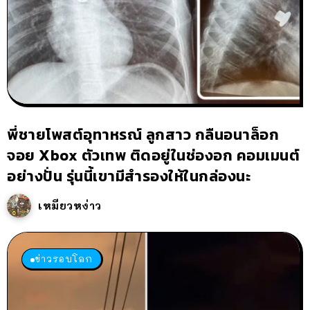
พี่ชายโพสต์อุทาหรณ์ ลูกสาว กลืนอนาล็อก
จอย Xbox ตัวเทพ ติดอยู่ในช่องอก คอมเมนต์
อย่างปั่น รุ่นนี้เขามีสำรองให้ในกล่องนะ
เหมียวหง่าว
ข่าวรอบโลก