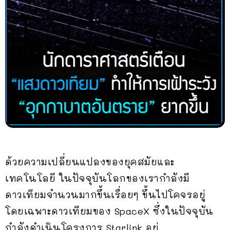
ด้วยความเปลี่ยนแปลงของยุคสมัยและ
เทคโนโลยี ในปัจจุบันโลกของเรากำลังมี
ดาวเทียมจำนวนมากขึ้นเรื่อยๆ ขึ้นไปโคจรอยู่
โดยเฉพาะดาวเทียมของ SpaceX ซึ่งในปัจจุบัน
กำลังดำเนินโครงการ Starlink อยู่