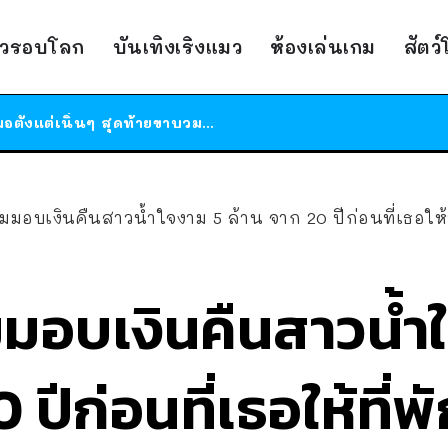
ร้านอาหารในนิวยอร์กประกาศปิดตัวลง หลังอยู่มานานกว่า 45 ปี ติดป้ายขอบคุณลูกค้าทุกคน แถมสูตรทำไวท์ซอสให้แบบจัดเต็ม
าวรอบโลก
บันเทิงเริงแมว
ห้องเล่นเกม
สัตว
สาวญี่ปุ่นโดนแมวตัวเองกัด ไม่ได้ไปหาหมอตั้งแต่เนิ่นๆ สุดท้ายขาบวม กลายเป็นโรคเนื้อเน่า เตือนทาสแมวทั้งหลายให้ระวัง
ได้เวลาเด็กหนวดรวมตัว RF Online Next เปิดให้เล่นแล้ว เกม Sci-Fi MMORPG ระดับตำนาน เล่นได้ทั้งมือถือและ PC
ร้านอาหารในนิวยอร์กประกาศปิดตัวลง หลังอยู่มานานกว่า 45 ปี ติดป้ายขอบคุณลูกค้าทุกคน แถมสูตรทำไวท์ซอสให้แบบจัดเต็ม
สาวญี่ปุ่นโดนแมวตัวเองกัด ไม่ได้ไปหาหมอตั้งแต่เนิ่นๆ สุดท้ายขาบวม กลายเป็นโรคเนื้อเน่า เตือนทาสแมวทั้งหลายให้ระวัง
่มมอบเงินคืนสาวน้ำใจงาม 5 ล้าน จาก 20 ปีก่อนที่เธอให้ที
มมอบเงินคืนสาวน้ำ
 ปีก่อนที่เธอให้ที่พ