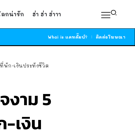
์โลกน่ารัก
ฮ่า ฮ่า ฮ่าาา
Whai is แคทดั๊มบ์?
ติดต่อโฆษณา
่พัก-เงินประทังชีวิต
ใจงาม 5
ัก-เงิน