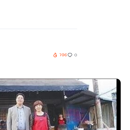
796
0