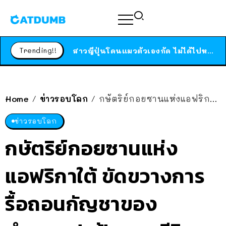
ได้เวลาเด็กหนวดรวมตัว RF Online Next เปิดให้เล่นแล้ว เกม Sci-Fi MMORPG ระดับตำนาน เล่นได้ทั้งมือถือและ PC
ร้านอาหารในนิวยอร์กประกาศปิดตัวลง หลังอยู่มานานกว่า 45 ปี ติดป้ายขอบคุณลูกค้าทุกคน แถมสูตรทำไวท์ซอสให้แบบจัดเต็ม
Trending!!
สาวญี่ปุ่นโดนแมวตัวเองกัด ไม่ได้ไปหาหมอตั้งแต่เนิ่นๆ สุดท้ายขาบวม กลายเป็นโรคเนื้อเน่า เตือนทาสแมวทั้งหลายให้ระวัง
Home
ข่าวรอบโลก
กษัตริย์กอยซานแห่งแอฟริกาใต้ ขัดขวางการรื้อถอนกัญชาของตำรวจ-ปกป้องสุดชีวิต
/
/
ข่าวรอบโลก
กษัตริย์กอยซานแห่ง
แอฟริกาใต้ ขัดขวางการ
รื้อถอนกัญชาของ