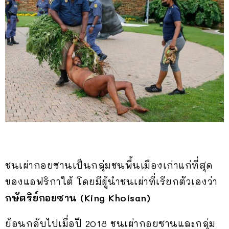
ชนเผ่ากอยซานเป็นกลุ่มชนพื้นเมืองเก่าแก่ที่สุด
ของแอฟริกาใต้ โดยมีผู้นำชนเผ่าที่เรียกตัวเองว่า
กษัตริย์กอยซาน (King Khoisan)
ย้อนกลับไปเมื่อปี 2018 ชนเผ่ากอยซานและกลุ่ม