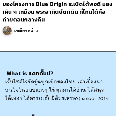
ของโครงการ Blue Origin ระเบิดได้พอดี มอง
เผิน ๆ เหมือน พระอาทิตย์ตกดิน ที่ไหนได้คือ
ถ่ายตอนกลางคืน
เหมียวหง่าว
What is แคทดั๊มบ์?
เว็บไซต์ไวรัลรุ่นบุกเบิกของไทย เล่าเรื่องน่า
สนใจในแบบแมวๆ ให้ทุกคนได้อ่าน ได้สนุก
ได้เฮฮา ได้สาระ(เอ๊ะ มีด้วยเหรอ?) since. 2014