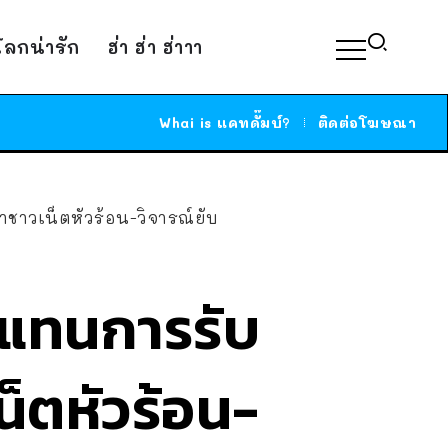
์โลกน่ารัก
ฮ่า ฮ่า ฮ่าาา
Whai is แคทดั๊มบ์?
ติดต่อโฆษณา
ำชาวเน็ตหัวร้อน-วิจารณ์ยับ
์แทนการรับ
น็ตหัวร้อน-