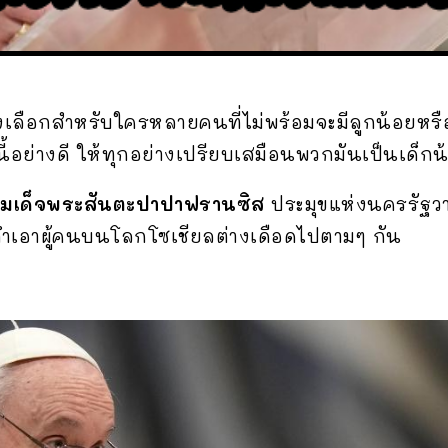
งเลือกสำหรับใครหลายคนที่ไม่พร้อมจะมีลูกน้อยหร
านี้อย่างดี ให้ทุกอย่างเปรียบเสมือนพวกมันเป็นเด็ก
มเด็จพระสันตะปาปาฟรานซิส
ประมุขแห่งนครรัฐวาต
ำเอาผู้คนบนโลกโซเชียลต่างเดือดไปตามๆ กัน