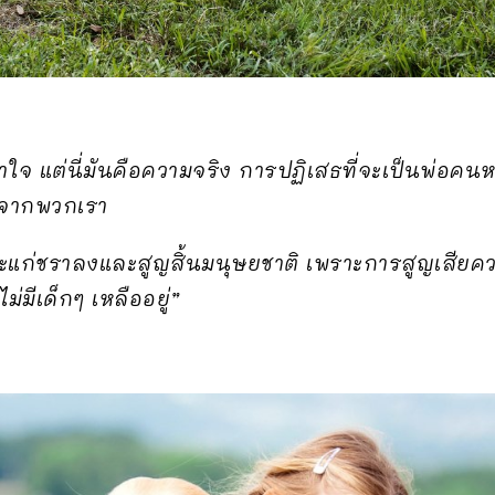
เข้าใจ แต่นี่มันคือความจริง การปฏิเสธที่จะเป็นพ่อค
ปจากพวกเรา
จะแก่ชราลงและสูญสิ้นมนุษยชาติ เพราะการสูญเสียค
่มีเด็กๆ เหลืออยู่”