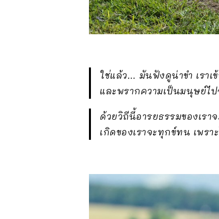
ใช่แล้ว… มันฟังดูน่าขำ เรา
และพรากความเป็นมนุษย์ไ
ด้วยวิถีนี้อารยธรรมของเรา
เกิดของเราจะทุกข์ทน เพราะไม