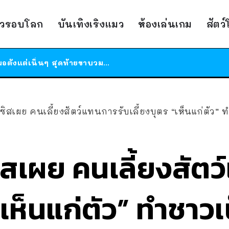
ร้านอาหารในนิวยอร์กประกาศปิดตัวลง หลังอยู่มานานกว่า 45 ปี ติดป้ายขอบคุณลูกค้าทุกคน แถมสูตรทำไวท์ซอสให้แบบจัดเต็ม
าวรอบโลก
บันเทิงเริงแมว
ห้องเล่นเกม
สัตว
สาวญี่ปุ่นโดนแมวตัวเองกัด ไม่ได้ไปหาหมอตั้งแต่เนิ่นๆ สุดท้ายขาบวม กลายเป็นโรคเนื้อเน่า เตือนทาสแมวทั้งหลายให้ระวัง
ได้เวลาเด็กหนวดรวมตัว RF Online Next เปิดให้เล่นแล้ว เกม Sci-Fi MMORPG ระดับตำนาน เล่นได้ทั้งมือถือและ PC
ร้านอาหารในนิวยอร์กประกาศปิดตัวลง หลังอยู่มานานกว่า 45 ปี ติดป้ายขอบคุณลูกค้าทุกคน แถมสูตรทำไวท์ซอสให้แบบจัดเต็ม
สาวญี่ปุ่นโดนแมวตัวเองกัด ไม่ได้ไปหาหมอตั้งแต่เนิ่นๆ สุดท้ายขาบวม กลายเป็นโรคเนื้อเน่า เตือนทาสแมวทั้งหลายให้ระวัง
ิสเผย คนเลี้ยงสัตว์แทนการรับเลี้ยงบุตร “เห็นแก่ตัว” ท
สเผย คนเลี้ยงสัตว
“เห็นแก่ตัว” ทำชาวเ