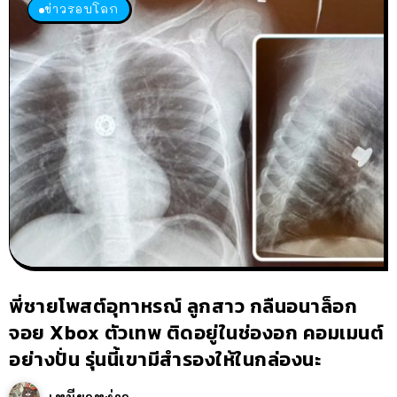
ข่าวรอบโลก
พี่ชายโพสต์อุทาหรณ์ ลูกสาว กลืนอนาล็อก
จอย Xbox ตัวเทพ ติดอยู่ในช่องอก คอมเมนต์
อย่างปั่น รุ่นนี้เขามีสำรองให้ในกล่องนะ
เหมียวหง่าว