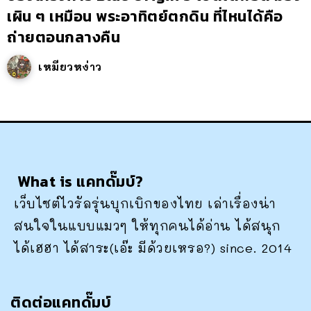
เผิน ๆ เหมือน พระอาทิตย์ตกดิน ที่ไหนได้คือ
ถ่ายตอนกลางคืน
เหมียวหง่าว
What is แคทดั๊มบ์?
เว็บไซต์ไวรัลรุ่นบุกเบิกของไทย เล่าเรื่องน่า
สนใจในแบบแมวๆ ให้ทุกคนได้อ่าน ได้สนุก
ได้เฮฮา ได้สาระ(เอ๊ะ มีด้วยเหรอ?) since. 2014
ติดต่อแคทดั๊มบ์