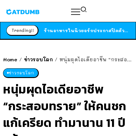
สาวญี่ปุ่นโดนแมวตัวเองกัด ไม่ได้ไปหาหมอตั้งแต่เนิ่นๆ สุดท้ายขาบวม กลายเป็นโรคเนื้อเน่า เตือนทาสแมวทั้งหลายให้ระวัง
ได้เวลาเด็กหนวดรวมตัว RF Online Next เปิดให้เล่นแล้ว เกม Sci-Fi MMORPG ระดับตำนาน เล่นได้ทั้งมือถือและ PC
Trending!!
ร้านอาหารในนิวยอร์กประกาศปิดตัวลง หลังอยู่มานานกว่า 45 ปี ติดป้ายขอบคุณลูกค้าทุกคน แถมสูตรทำไวท์ซอสให้แบบจัดเต็ม
สาวญี่ปุ่นโดนแมวตัวเองกัด ไม่ได้ไปหาหมอตั้งแต่เนิ่นๆ สุดท้ายขาบวม กลายเป็นโรคเนื้อเน่า เตือนทาสแมวทั้งหลายให้ระวัง
Home
ข่าวรอบโลก
หนุ่มผุดไอเดียอาชีพ “กระสอบทราย” ให้คนชกแก้เครียด ทำมานาน 11 ปีแล้ว
/
/
ข่าวรอบโลก
หนุ่มผุดไอเดียอาชีพ
“กระสอบทราย” ให้คนชก
แก้เครียด ทำมานาน 11 ปี