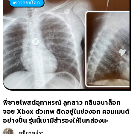
ข่าวรอบโลก
พี่ชายโพสต์อุทาหรณ์ ลูกสาว กลืนอนาล็อก
จอย Xbox ตัวเทพ ติดอยู่ในช่องอก คอมเมนต์
อย่างปั่น รุ่นนี้เขามีสำรองให้ในกล่องนะ
เหมียวหง่าว