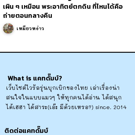
เผิน ๆ เหมือน พระอาทิตย์ตกดิน ที่ไหนได้คือ
ถ่ายตอนกลางคืน
เหมียวหง่าว
What is แคทดั๊มบ์?
เว็บไซต์ไวรัลรุ่นบุกเบิกของไทย เล่าเรื่องน่า
สนใจในแบบแมวๆ ให้ทุกคนได้อ่าน ได้สนุก
ได้เฮฮา ได้สาระ(เอ๊ะ มีด้วยเหรอ?) since. 2014
ติดต่อแคทดั๊มบ์