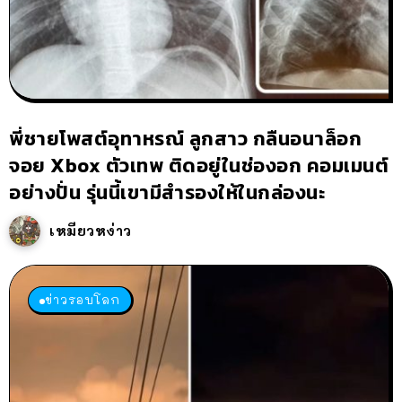
พี่ชายโพสต์อุทาหรณ์ ลูกสาว กลืนอนาล็อก
จอย Xbox ตัวเทพ ติดอยู่ในช่องอก คอมเมนต์
อย่างปั่น รุ่นนี้เขามีสำรองให้ในกล่องนะ
เหมียวหง่าว
ข่าวรอบโลก