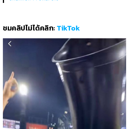
ชมคลิปไม่ได้คลิก:
TikTok