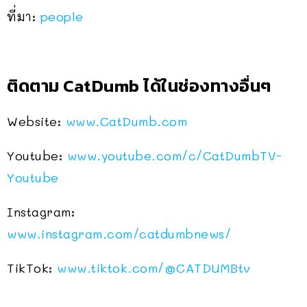
ที่มา:
people
ติดตาม CatDumb ได้ในช่องทางอื่นๆ
Website:
www.CatDumb.com
Youtube:
www.youtube.com/c/CatDumbTV-
Youtube
Instagram:
www.instagram.com/catdumbnews/
TikTok:
www.tiktok.com/@CATDUMBtv