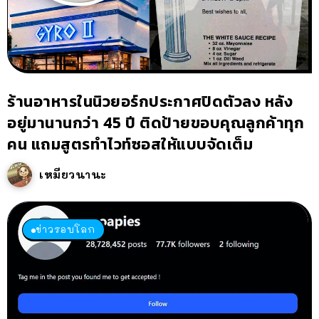
ร้านอาหารในนิวยอร์กประกาศปิดตัวลง หลัง
อยู่มานานกว่า 45 ปี ติดป้ายขอบคุณลูกค้าทุก
คน แถมสูตรทำไวท์ซอสให้แบบจัดเต็ม
เหมียวนานะ
ข่าวรอบโลก