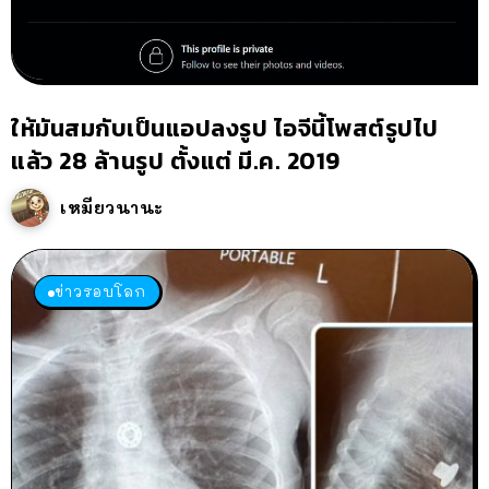
ให้มันสมกับเป็นแอปลงรูป ไอจีนี้โพสต์รูปไป
แล้ว 28 ล้านรูป ตั้งแต่ มี.ค. 2019
เหมียวนานะ
ข่าวรอบโลก