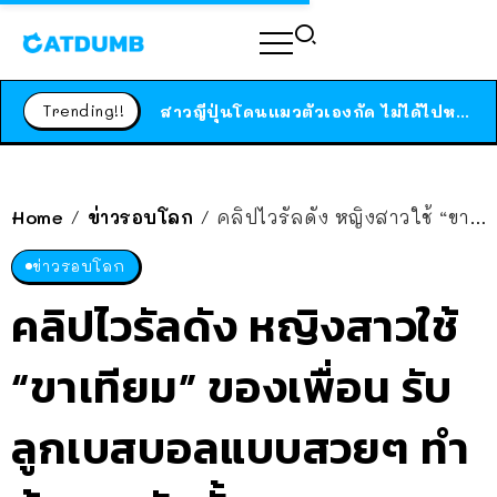
ร้านอาหารในนิวยอร์กประกาศปิดตัวลง หลังอยู่มานานกว่า 45 ปี ติดป้ายขอบคุณลูกค้าทุกคน แถมสูตรทำไวท์ซอสให้แบบจัดเต็ม
สาวญี่ปุ่นโดนแมวตัวเองกัด ไม่ได้ไปหาหมอตั้งแต่เนิ่นๆ สุดท้ายขาบวม กลายเป็นโรคเนื้อเน่า เตือนทาสแมวทั้งหลายให้ระวัง
Trending!!
ได้เวลาเด็กหนวดรวมตัว RF Online Next เปิดให้เล่นแล้ว เกม Sci-Fi MMORPG ระดับตำนาน เล่นได้ทั้งมือถือและ PC
ร้านอาหารในนิวยอร์กประกาศปิดตัวลง หลังอยู่มานานกว่า 45 ปี ติดป้ายขอบคุณลูกค้าทุกคน แถมสูตรทำไวท์ซอสให้แบบจัดเต็ม
สาวญี่ปุ่นโดนแมวตัวเองกัด ไม่ได้ไปหาหมอตั้งแต่เนิ่นๆ สุดท้ายขาบวม กลายเป็นโรคเนื้อเน่า เตือนทาสแมวทั้งหลายให้ระวัง
Home
ข่าวรอบโลก
คลิปไวรัลดัง หญิงสาวใช้ “ขาเทียม” ของเพื่อน รับลูกเบสบอลแบบสวยๆ ทำผู้ชมเฮกันทั้งสนาม
/
/
ข่าวรอบโลก
คลิปไวรัลดัง หญิงสาวใช้
“ขาเทียม” ของเพื่อน รับ
ลูกเบสบอลแบบสวยๆ ทำ