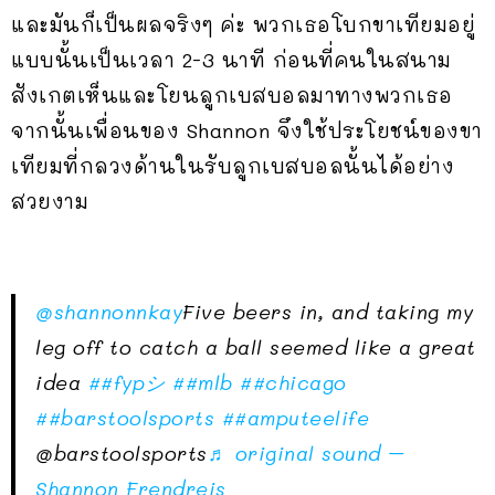
และมันก็เป็นผลจริงๆ ค่ะ พวกเธอโบกขาเทียมอยู่
แบบนั้นเป็นเวลา 2-3 นาที ก่อนที่คนในสนาม
สังเกตเห็นและโยนลูกเบสบอลมาทางพวกเธอ
จากนั้นเพื่อนของ Shannon จึงใช้ประโยชน์ของขา
เทียมที่กลวงด้านในรับลูกเบสบอลนั้นได้อย่าง
สวยงาม
@shannonnkay
Five beers in, and taking my
leg off to catch a ball seemed like a great
idea
##fypシ
##mlb
##chicago
##barstoolsports
##amputeelife
@barstoolsports
♬ original sound –
Shannon Frendreis