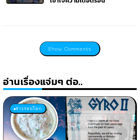
เข้าใจความเดือดร้อน
Show Comments
อ่านเรื่องแจ่มๆ ต่อ..
ข่าวรอบโลก