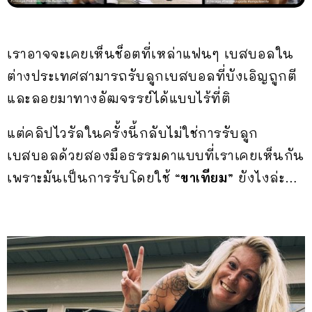
เราอาจจะเคยเห็นช็อตที่เหล่าแฟนๆ เบสบอลใน
ต่างประเทศสามารถรับลูกเบสบอลที่บังเอิญถูกตี
และลอยมาทางอัฒจรรย์ได้แบบไร้ที่ติ
แต่คลิปไวรัลในครั้งนี้กลับไม่ใช่การรับลูก
เบสบอลด้วยสองมือธรรมดาแบบที่เราเคยเห็นกัน
เพราะมันเป็นการรับโดยใช้ “
ขาเทียม
” ยังไงล่ะ…