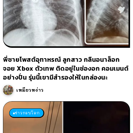
พี่ชายโพสต์อุทาหรณ์ ลูกสาว กลืนอนาล็อก
จอย Xbox ตัวเทพ ติดอยู่ในช่องอก คอมเมนต์
อย่างปั่น รุ่นนี้เขามีสำรองให้ในกล่องนะ
เหมียวหง่าว
ข่าวรอบโลก