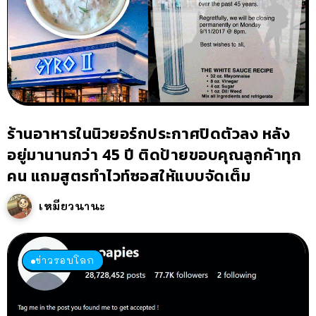
ร้านอาหารในนิวยอร์กประกาศปิดตัวลง หลัง
อยู่มานานกว่า 45 ปี ติดป้ายขอบคุณลูกค้าทุก
คน แถมสูตรทำไวท์ซอสให้แบบจัดเต็ม
เหมียวนานะ
ข่าวรอบโลก