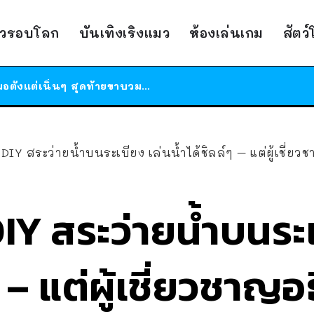
ร้านอาหารในนิวยอร์กประกาศปิดตัวลง หลังอยู่มานานกว่า 45 ปี ติดป้ายขอบคุณลูกค้าทุกคน แถมสูตรทำไวท์ซอสให้แบบจัดเต็ม
าวรอบโลก
บันเทิงเริงแมว
ห้องเล่นเกม
สัตว
สาวญี่ปุ่นโดนแมวตัวเองกัด ไม่ได้ไปหาหมอตั้งแต่เนิ่นๆ สุดท้ายขาบวม กลายเป็นโรคเนื้อเน่า เตือนทาสแมวทั้งหลายให้ระวัง
ได้เวลาเด็กหนวดรวมตัว RF Online Next เปิดให้เล่นแล้ว เกม Sci-Fi MMORPG ระดับตำนาน เล่นได้ทั้งมือถือและ PC
ร้านอาหารในนิวยอร์กประกาศปิดตัวลง หลังอยู่มานานกว่า 45 ปี ติดป้ายขอบคุณลูกค้าทุกคน แถมสูตรทำไวท์ซอสให้แบบจัดเต็ม
สาวญี่ปุ่นโดนแมวตัวเองกัด ไม่ได้ไปหาหมอตั้งแต่เนิ่นๆ สุดท้ายขาบวม กลายเป็นโรคเนื้อเน่า เตือนทาสแมวทั้งหลายให้ระวัง
IY สระว่ายน้ำบนระเบียง เล่นน้ำได้ชิลล์ๆ – แต่ผู้เชี่ยวชา
IY สระว่ายน้ำบนระเ
ๆ – แต่ผู้เชี่ยวชาญอ