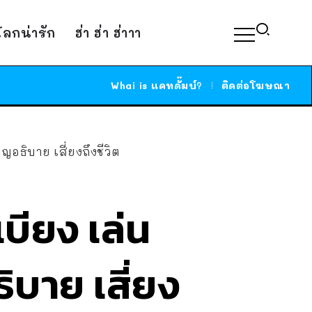
์โลกน่ารัก
ฮ่า ฮ่า ฮ่าาา
Whai is แคทดั๊มบ์?
ติดต่อโฆษณา
ญอธิบาย เสี่ยงถึงชีวิต
บียง เล่น
ธิบาย เสี่ยง