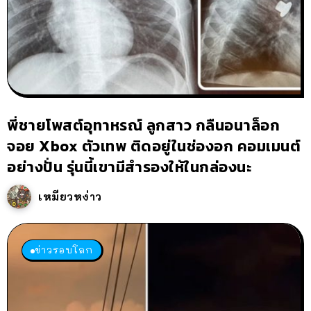
พี่ชายโพสต์อุทาหรณ์ ลูกสาว กลืนอนาล็อก
จอย Xbox ตัวเทพ ติดอยู่ในช่องอก คอมเมนต์
อย่างปั่น รุ่นนี้เขามีสำรองให้ในกล่องนะ
เหมียวหง่าว
ข่าวรอบโลก