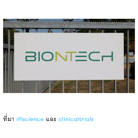
ที่มา
iflscience
และ
clinicaltrials