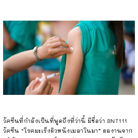
วัคซีนที่กำลังเป็นที่พูดถึงที่ว่านี้ มีชื่อว่า BNT111
วัคซีน “โรคมะเร็งผิวหนังเมลาโนมา” ผลงานจาก