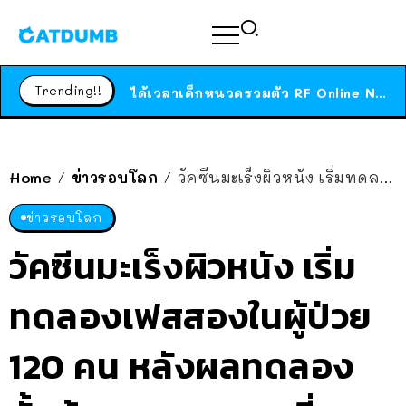
ร้านอาหารในนิวยอร์กประกาศปิดตัวลง หลังอยู่มานานกว่า 45 ปี ติดป้ายขอบคุณลูกค้าทุกคน แถมสูตรทำไวท์ซอสให้แบบจัดเต็ม
สาวญี่ปุ่นโดนแมวตัวเองกัด ไม่ได้ไปหาหมอตั้งแต่เนิ่นๆ สุดท้ายขาบวม กลายเป็นโรคเนื้อเน่า เตือนทาสแมวทั้งหลายให้ระวัง
Trending!!
ได้เวลาเด็กหนวดรวมตัว RF Online Next เปิดให้เล่นแล้ว เกม Sci-Fi MMORPG ระดับตำนาน เล่นได้ทั้งมือถือและ PC
ร้านอาหารในนิวยอร์กประกาศปิดตัวลง หลังอยู่มานานกว่า 45 ปี ติดป้ายขอบคุณลูกค้าทุกคน แถมสูตรทำไวท์ซอสให้แบบจัดเต็ม
สาวญี่ปุ่นโดนแมวตัวเองกัด ไม่ได้ไปหาหมอตั้งแต่เนิ่นๆ สุดท้ายขาบวม กลายเป็นโรคเนื้อเน่า เตือนทาสแมวทั้งหลายให้ระวัง
Home
ข่าวรอบโลก
วัคซีนมะเร็งผิวหนัง เริ่มทดลองเฟสสองในผู้ป่วย 120 คน หลังผลทดลองขั้นต้นออกมายอดเยี่ยม
/
/
ข่าวรอบโลก
วัคซีนมะเร็งผิวหนัง เริ่ม
ทดลองเฟสสองในผู้ป่วย
120 คน หลังผลทดลอง