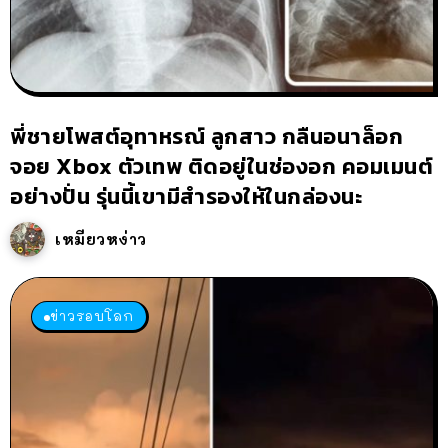
พี่ชายโพสต์อุทาหรณ์ ลูกสาว กลืนอนาล็อก
จอย Xbox ตัวเทพ ติดอยู่ในช่องอก คอมเมนต์
อย่างปั่น รุ่นนี้เขามีสำรองให้ในกล่องนะ
เหมียวหง่าว
ข่าวรอบโลก