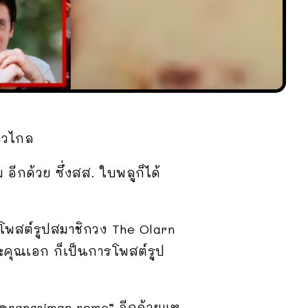
้าวไกล
อีกด้วย ซึ่งสส. ใบพลูก็ได้
ด้โพสต์รูปสมาชิกวง The Olarn
ละคุณเอก ก็เป็นการโพสต์รูป
 @rangsiman.rome” อีกด้วยแห