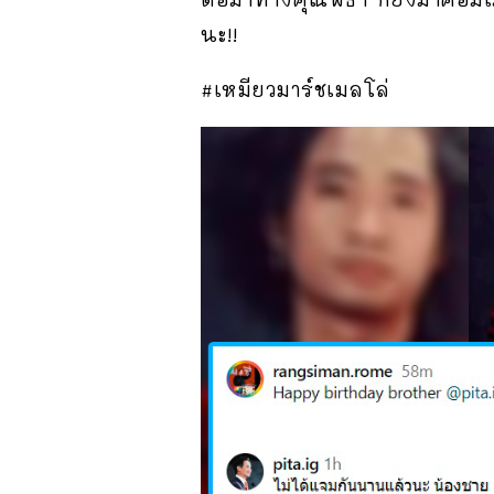
นะ!!
#เหมียวมาร์ชเมลโล่