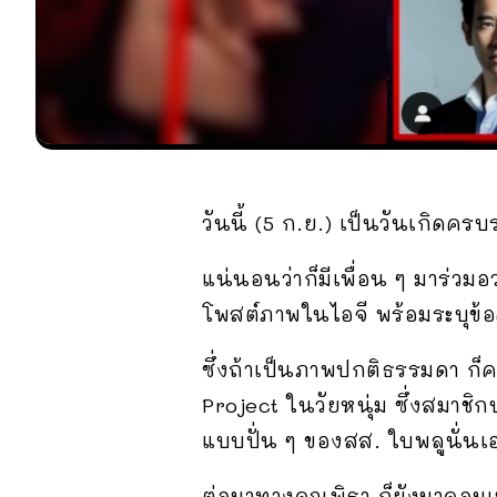
วันนี้ (5 ก.ย.) เป็นวันเกิดค
แน่นอนว่าก็มีเพื่อน ๆ มาร่วมอ
โพสต์ภาพในไอจี พร้อมระบุข้อ
ซึ่งถ้าเป็นภาพปกติธรรมดา ก็ค
Project ในวัยหนุ่ม ซึ่งสมาช
แบบปั่น ๆ ของสส. ใบพลูนั่นเ
ต่อมาทางคุณพิธา ก็ยังมาคอมเ