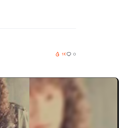
.
1K
0