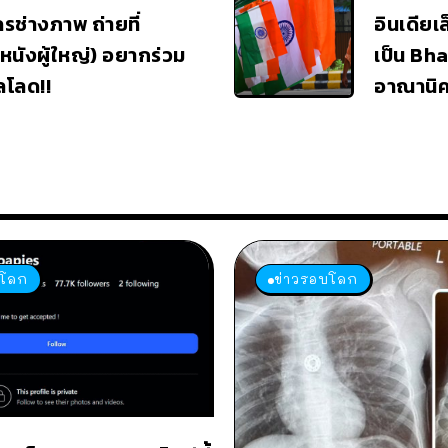
ครช่างภาพ ถ่ายที่
อินเดียเ
หนังผู้ใหญ่) อยากร่วม
เป็น Bha
ลโลด!!
อาณานิ
บโลก
ข่าวรอบโลก