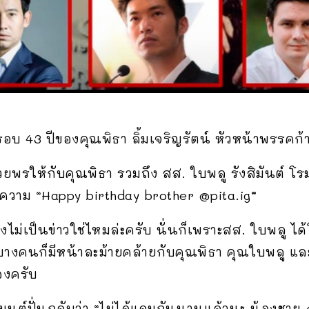
รบรอบ 43 ปีของคุณพิธา ลิ้มเจริญรัตน์ หัวหน้าพรรคก
วยพรให้กับคุณพิธา รวมถึง สส. ใบพลู รังสิมันต์ โรม 
ความ “Happy birthday brother @pita.ig”
งไม่เป็นข่าวใช่ไหมล่ะครับ นั่นก็เพราะสส. ใบพลู ไ
ิกบางคนก็มีหน้าละม้ายคล้ายกับคุณพิธา คุณใบพลู แ
องครับ
มนต์ปั่นกลับว่า “ไม่ได้แจมกันนานแล้วนะ น้องชาย