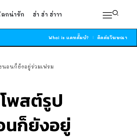
์โลกน่ารัก
ฮ่า ฮ่า ฮ่าาา
Whai is แคทดั๊มบ์?
ติดต่อโฆษณา
ธนอนก็ยังอยู่ร่วมเฟรม
 โพสต์รูป
นก็ยังอยู่