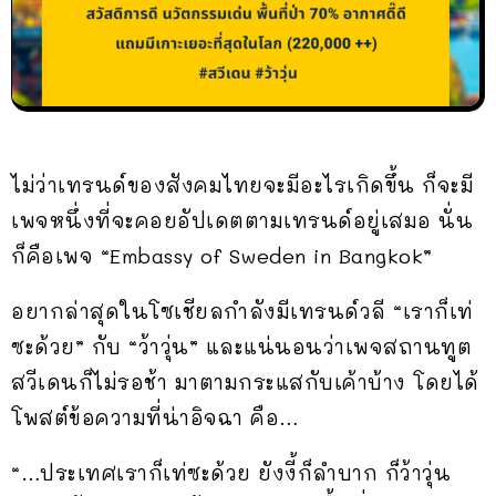
ไม่ว่าเทรนด์ของสังคมไทยจะมีอะไรเกิดขึ้น ก็จะมี
เพจหนึ่งที่จะคอยอัปเดตตามเทรนด์อยู่เสมอ นั่น
ก็คือเพจ “Embassy of Sweden in Bangkok”
อยากล่าสุดในโซเชียลกำลังมีเทรนด์วลี “เราก็เท่
ซะด้วย” กับ “ว้าวุ่น” และแน่นอนว่าเพจสถานทูต
สวีเดนก็ไม่รอช้า มาตามกระแสกับเค้าบ้าง โดยได้
โพสต์ข้อความที่น่าอิจฉา คือ…
“…ประเทศเราก็เท่ซะด้วย ยังงี้ก็ลำบาก ก็ว้าวุ่น