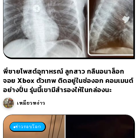
พี่ชายโพสต์อุทาหรณ์ ลูกสาว กลืนอนาล็อก
จอย Xbox ตัวเทพ ติดอยู่ในช่องอก คอมเมนต์
อย่างปั่น รุ่นนี้เขามีสำรองให้ในกล่องนะ
เหมียวหง่าว
ข่าวรอบโลก