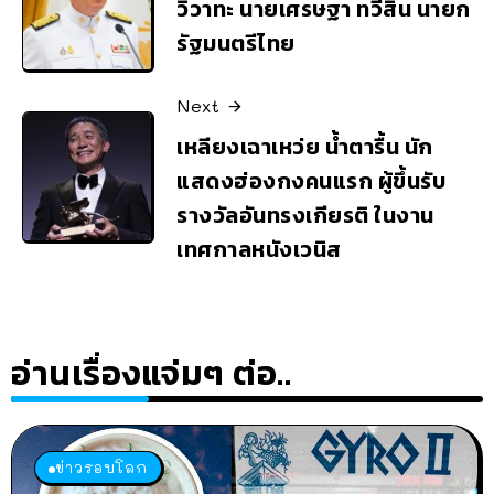
วิวาทะ นายเศรษฐา ทวีสิน นายก
รัฐมนตรีไทย
Next
เหลียงเฉาเหว่ย น้ำตารื้น นัก
แสดงฮ่องกงคนแรก ผู้ขึ้นรับ
รางวัลอันทรงเกียรติ ในงาน
เทศกาลหนังเวนิส
อ่านเรื่องแจ่มๆ ต่อ..
ข่าวรอบโลก