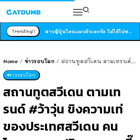
ร้านอาหารในนิวยอร์กประกาศปิดตัวลง หลังอยู่มานานกว่า 45 ปี ติดป้ายขอบคุณลูกค้าทุกคน แถมสูตรทำไวท์ซอสให้แบบจัดเต็ม
สาวญี่ปุ่นโดนแมวตัวเองกัด ไม่ได้ไปหาหมอตั้งแต่เนิ่นๆ สุดท้ายขาบวม กลายเป็นโรคเนื้อเน่า เตือนทาสแมวทั้งหลายให้ระวัง
Trending!!
ได้เวลาเด็กหนวดรวมตัว RF Online Next เปิดให้เล่นแล้ว เกม Sci-Fi MMORPG ระดับตำนาน เล่นได้ทั้งมือถือและ PC
ร้านอาหารในนิวยอร์กประกาศปิดตัวลง หลังอยู่มานานกว่า 45 ปี ติดป้ายขอบคุณลูกค้าทุกคน แถมสูตรทำไวท์ซอสให้แบบจัดเต็ม
สาวญี่ปุ่นโดนแมวตัวเองกัด ไม่ได้ไปหาหมอตั้งแต่เนิ่นๆ สุดท้ายขาบวม กลายเป็นโรคเนื้อเน่า เตือนทาสแมวทั้งหลายให้ระวัง
Home
ข่าวรอบโลก
สถานทูตสวีเดน ตามเทรนด์ #ว้าวุ่น ขิงความเท่ของประเทศสวีเดน คนไทยมองตาปริบๆ อยากดี๊ดีบ้าง
/
/
ข่าวรอบโลก
สถานทูตสวีเดน ตามเท
รนด์ #ว้าวุ่น ขิงความเท่
ของประเทศสวีเดน คน