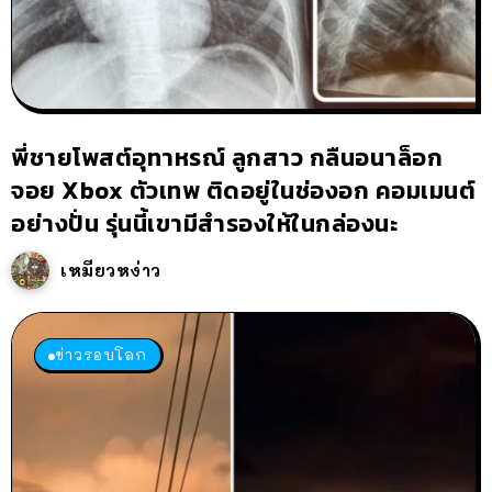
พี่ชายโพสต์อุทาหรณ์ ลูกสาว กลืนอนาล็อก
จอย Xbox ตัวเทพ ติดอยู่ในช่องอก คอมเมนต์
อย่างปั่น รุ่นนี้เขามีสำรองให้ในกล่องนะ
เหมียวหง่าว
ข่าวรอบโลก