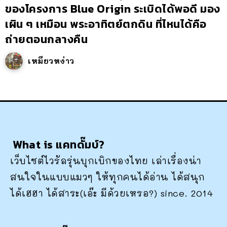
ของโครงการ Blue Origin ระเบิดได้พอดี มอง
เผิน ๆ เหมือน พระอาทิตย์ตกดิน ที่ไหนได้คือ
ถ่ายตอนกลางคืน
เหมียวหง่าว
What is แคทดั๊มบ์?
เว็บไซต์ไวรัลรุ่นบุกเบิกของไทย เล่าเรื่องน่า
สนใจในแบบแมวๆ ให้ทุกคนได้อ่าน ได้สนุก
ได้เฮฮา ได้สาระ(เอ๊ะ มีด้วยเหรอ?) since. 2014