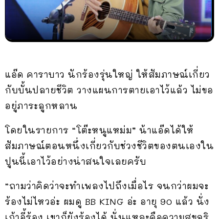
แอ๊ด คาราบาว นักร้องรุ่นใหญ่ ให้สัมภาษณ์เกี่ยว
กับบั้นปลายชีวิต วางแผนการตายเอาไว้แล้ว ไม่ขอ
อยู่ภาระลูกหลาน
โดยในรายการ “โต๊ะหนูแหม่ม” น้าแอ๊ดได้ให้
สัมภาษณ์ตอนหนึ่งเกี่ยวกับช่วงชีวิตของตนเองใน
ปูนนี้เอาไว้อย่างน่าสนใจเลยครับ
“ถามว่าคิดว่าจะทำเพลงไปถึงเมื่อไร จนกว่าผมจะ
ร้องไม่ไหวอ่ะ ผมดู BB KING อ่ะ อายุ 90 แล้ว นั่ง
เก้าอี้ร้อง เขาก็ยังร้องได้ นั่นแหละคือความสุขจริ