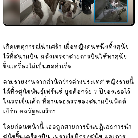
เกิดเหตุการณ์น่าเศร้า เมื่อหญิงคนหนึ่งทิ้งสุนัข
ไว้ที่สนามบิน หลังเจรจาสายการบินให้พาสุนัข
ขึ้นเครื่องไม่เป็นผลสำเร็จ
ตามรายงานจากสำนักข่าวต่างประเทศ หญิงรายนี้
ได้ทิ้งสุนัขพันธุ์เฟร้นช์ บูลด็อกวัย 7 ปีของเธอไว้
ในรถเข็นเด็ก ที่ลานจอดรถของสนามบินพิตส์
เบิร์ก สหรัฐอเมริกา
โดยก่อนหน้านี้ เธอถูกสายการบินปฎิเสธการนำ
สุนัขขึ้นเครื่องบิน เพราะไม่มีกรงสุนัข และการ