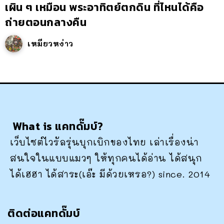
เผิน ๆ เหมือน พระอาทิตย์ตกดิน ที่ไหนได้คือ
ถ่ายตอนกลางคืน
เหมียวหง่าว
What is แคทดั๊มบ์?
เว็บไซต์ไวรัลรุ่นบุกเบิกของไทย เล่าเรื่องน่า
สนใจในแบบแมวๆ ให้ทุกคนได้อ่าน ได้สนุก
ได้เฮฮา ได้สาระ(เอ๊ะ มีด้วยเหรอ?) since. 2014
ติดต่อแคทดั๊มบ์