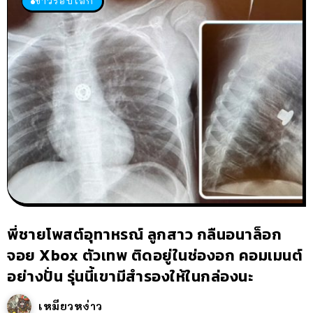
ข่าวรอบโลก
พี่ชายโพสต์อุทาหรณ์ ลูกสาว กลืนอนาล็อก
จอย Xbox ตัวเทพ ติดอยู่ในช่องอก คอมเมนต์
อย่างปั่น รุ่นนี้เขามีสำรองให้ในกล่องนะ
เหมียวหง่าว