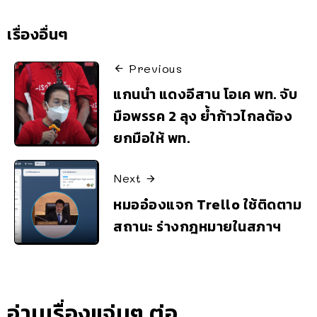
เรื่องอื่นๆ
Previous
แกนนำ แดงอีสาน โอเค พท. จับ
มือพรรค 2 ลุง ย้ำก้าวไกลต้อง
ยกมือให้ พท.
Next
หมออ๋องแจก Trello ใช้ติดตาม
สถานะ ร่างกฎหมายในสภาฯ
อ่านเรื่องแจ่มๆ ต่อ..