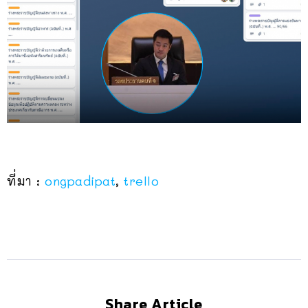
ที่มา :
ongpadipat
,
trello
Share Article