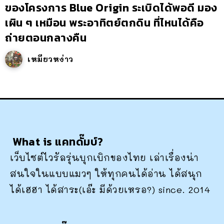
ของโครงการ Blue Origin ระเบิดได้พอดี มอง
เผิน ๆ เหมือน พระอาทิตย์ตกดิน ที่ไหนได้คือ
ถ่ายตอนกลางคืน
เหมียวหง่าว
What is แคทดั๊มบ์?
เว็บไซต์ไวรัลรุ่นบุกเบิกของไทย เล่าเรื่องน่า
สนใจในแบบแมวๆ ให้ทุกคนได้อ่าน ได้สนุก
ได้เฮฮา ได้สาระ(เอ๊ะ มีด้วยเหรอ?) since. 2014