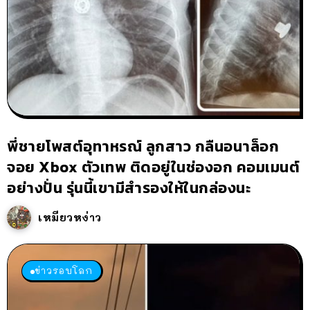
พี่ชายโพสต์อุทาหรณ์ ลูกสาว กลืนอนาล็อก
จอย Xbox ตัวเทพ ติดอยู่ในช่องอก คอมเมนต์
อย่างปั่น รุ่นนี้เขามีสำรองให้ในกล่องนะ
เหมียวหง่าว
ข่าวรอบโลก