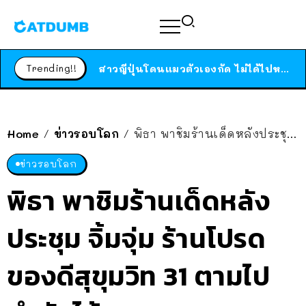
ได้เวลาเด็กหนวดรวมตัว RF Online Next เปิดให้เล่นแล้ว เกม Sci-Fi MMORPG ระดับตำนาน เล่นได้ทั้งมือถือและ PC
ร้านอาหารในนิวยอร์กประกาศปิดตัวลง หลังอยู่มานานกว่า 45 ปี ติดป้ายขอบคุณลูกค้าทุกคน แถมสูตรทำไวท์ซอสให้แบบจัดเต็ม
Trending!!
สาวญี่ปุ่นโดนแมวตัวเองกัด ไม่ได้ไปหาหมอตั้งแต่เนิ่นๆ สุดท้ายขาบวม กลายเป็นโรคเนื้อเน่า เตือนทาสแมวทั้งหลายให้ระวัง
Home
ข่าวรอบโลก
พิธา พาชิมร้านเด็ดหลังประชุม จิ้มจุ่ม ร้านโปรด ของดีสุขุมวิท 31 ตามไปตำกันได้!
/
/
ข่าวรอบโลก
พิธา พาชิมร้านเด็ดหลัง
ประชุม จิ้มจุ่ม ร้านโปรด
ของดีสุขุมวิท 31 ตามไป