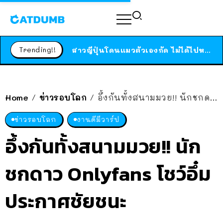
ร้านอาหารในนิวยอร์กประกาศปิดตัวลง หลังอยู่มานานกว่า 45 ปี ติดป้ายขอบคุณลูกค้าทุกคน แถมสูตรทำไวท์ซอสให้แบบจัดเต็ม
สาวญี่ปุ่นโดนแมวตัวเองกัด ไม่ได้ไปหาหมอตั้งแต่เนิ่นๆ สุดท้ายขาบวม กลายเป็นโรคเนื้อเน่า เตือนทาสแมวทั้งหลายให้ระวัง
Trending!!
ได้เวลาเด็กหนวดรวมตัว RF Online Next เปิดให้เล่นแล้ว เกม Sci-Fi MMORPG ระดับตำนาน เล่นได้ทั้งมือถือและ PC
ร้านอาหารในนิวยอร์กประกาศปิดตัวลง หลังอยู่มานานกว่า 45 ปี ติดป้ายขอบคุณลูกค้าทุกคน แถมสูตรทำไวท์ซอสให้แบบจัดเต็ม
สาวญี่ปุ่นโดนแมวตัวเองกัด ไม่ได้ไปหาหมอตั้งแต่เนิ่นๆ สุดท้ายขาบวม กลายเป็นโรคเนื้อเน่า เตือนทาสแมวทั้งหลายให้ระวัง
Home
ข่าวรอบโลก
อึ้งกันทั้งสนามมวย!! นักชกดาว Onlyfans โชว์อึ๋ม ประกาศชัยชนะ
/
/
ข่าวรอบโลก
งานดีมีวาร์ป
อึ้งกันทั้งสนามมวย!! นัก
ชกดาว Onlyfans โชว์อึ๋ม
ประกาศชัยชนะ