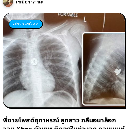
เหมียวนานะ
ข่าวรอบโลก
พี่ชายโพสต์อุทาหรณ์ ลูกสาว กลืนอนาล็อก
จอย Xbox ตัวเทพ ติดอยู่ในช่องอก คอมเมนต์