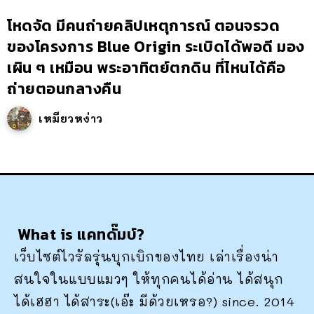
โหดจัด มีคนถ่ายคลิปเหตุการณ์ ตอนจรวด
ของโครงการ Blue Origin ระเบิดได้พอดี มอง
เผิน ๆ เหมือน พระอาทิตย์ตกดิน ที่ไหนได้คือ
ถ่ายตอนกลางคืน
เหมียวหง่าว
What is แคทดั๊มบ์?
เว็บไซต์ไวรัลรุ่นบุกเบิกของไทย เล่าเรื่องน่า
สนใจในแบบแมวๆ ให้ทุกคนได้อ่าน ได้สนุก
ได้เฮฮา ได้สาระ(เอ๊ะ มีด้วยเหรอ?) since. 2014