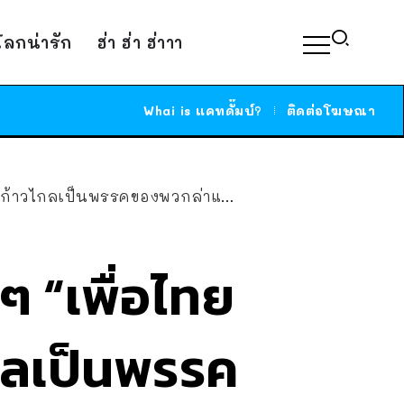
์โลกน่ารัก
ฮ่า ฮ่า ฮ่าาา
Whai is แคทดั๊มบ์?
ติดต่อโฆษณา
้าวไกลเป็นพรรคของพวกล่าแม่มด”
ๆ “เพื่อไทย
กลเป็นพรรค