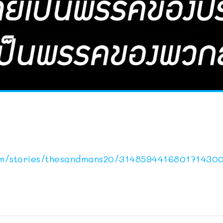
om/stories/thesandmans20/314859441680171430