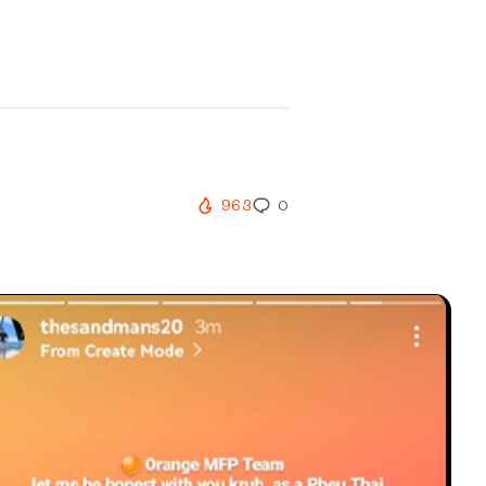
963
0