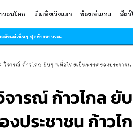
สาวญี่ปุ่นโดนแมวตัวเองกัด ไม่ได้ไปหาหมอตั้งแต่เนิ่นๆ สุดท้ายขาบวม กลายเป็นโรคเนื้อเน่า เตือนทาสแมวทั้งหลายให้ระวัง
ได้เวลาเด็กหนวดรวมตัว RF Online Next เปิดให้เล่นแล้ว เกม Sci-Fi MMORPG ระดับตำนาน เล่นได้ทั้งมือถือและ PC
าวรอบโลก
บันเทิงเริงแมว
ห้องเล่นเกม
สัตว
ร้านอาหารในนิวยอร์กประกาศปิดตัวลง หลังอยู่มานานกว่า 45 ปี ติดป้ายขอบคุณลูกค้าทุกคน แถมสูตรทำไวท์ซอสให้แบบจัดเต็ม
สาวญี่ปุ่นโดนแมวตัวเองกัด ไม่ได้ไปหาหมอตั้งแต่เนิ่นๆ สุดท้ายขาบวม กลายเป็นโรคเนื้อเน่า เตือนทาสแมวทั้งหลายให้ระวัง
ติ วิจารณ์ ก้าวไกล ยับๆ “เพื่อไทยเป็นพรรคของประชาชน ก
วิจารณ์ ก้าวไกล ยับ
องประชาชน ก้าวไ