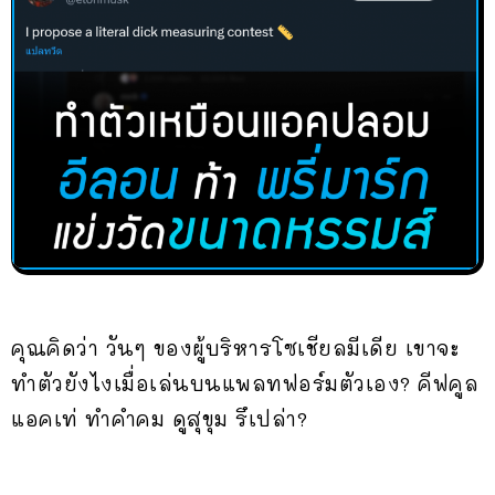
คุณคิดว่า วันๆ ของผู้บริหารโซเชียลมีเดีย เขาจะ
ทำตัวยังไงเมื่อเล่นบนแพลทฟอร์มตัวเอง? คีฟคูล
แอคเท่ ทำคำคม ดูสุขุม รึเปล่า?