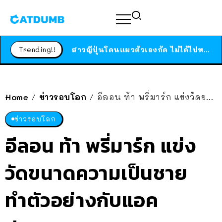
ร้านอาหารในนิวยอร์กประกาศปิดตัวลง หลังอยู่มานานกว่า 45 ปี ติดป้ายขอบคุณลูกค้าทุกคน แถมสูตรทำไวท์ซอสให้แบบจัดเต็ม
สาวญี่ปุ่นโดนแมวตัวเองกัด ไม่ได้ไปหาหมอตั้งแต่เนิ่นๆ สุดท้ายขาบวม กลายเป็นโรคเนื้อเน่า เตือนทาสแมวทั้งหลายให้ระวัง
Trending!!
ได้เวลาเด็กหนวดรวมตัว RF Online Next เปิดให้เล่นแล้ว เกม Sci-Fi MMORPG ระดับตำนาน เล่นได้ทั้งมือถือและ PC
ร้านอาหารในนิวยอร์กประกาศปิดตัวลง หลังอยู่มานานกว่า 45 ปี ติดป้ายขอบคุณลูกค้าทุกคน แถมสูตรทำไวท์ซอสให้แบบจัดเต็ม
สาวญี่ปุ่นโดนแมวตัวเองกัด ไม่ได้ไปหาหมอตั้งแต่เนิ่นๆ สุดท้ายขาบวม กลายเป็นโรคเนื้อเน่า เตือนทาสแมวทั้งหลายให้ระวัง
Home
ข่าวรอบโลก
อีลอน ท้า พรี่มาร์ก แข่งวัดขนาดความเป็นชาย ทำตัวอย่างกับแอคปลอม…
/
/
ข่าวรอบโลก
อีลอน ท้า พรี่มาร์ก แข่ง
วัดขนาดความเป็นชาย
ทำตัวอย่างกับแอค