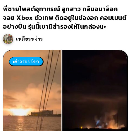
พี่ชายโพสต์อุทาหรณ์ ลูกสาว กลืนอนาล็อก
จอย Xbox ตัวเทพ ติดอยู่ในช่องอก คอมเมนต์
อย่างปั่น รุ่นนี้เขามีสำรองให้ในกล่องนะ
เหมียวหง่าว
ข่าวรอบโลก