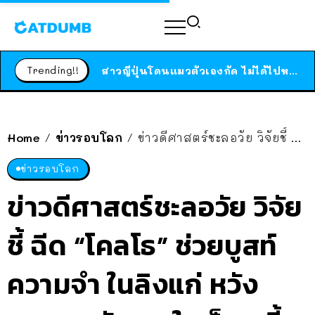
ร้านอาหารในนิวยอร์กประกาศปิดตัวลง หลังอยู่มานานกว่า 45 ปี ติดป้ายขอบคุณลูกค้าทุกคน แถมสูตรทำไวท์ซอสให้แบบจัดเต็ม
สาวญี่ปุ่นโดนแมวตัวเองกัด ไม่ได้ไปหาหมอตั้งแต่เนิ่นๆ สุดท้ายขาบวม กลายเป็นโรคเนื้อเน่า เตือนทาสแมวทั้งหลายให้ระวัง
Trending!!
ได้เวลาเด็กหนวดรวมตัว RF Online Next เปิดให้เล่นแล้ว เกม Sci-Fi MMORPG ระดับตำนาน เล่นได้ทั้งมือถือและ PC
ร้านอาหารในนิวยอร์กประกาศปิดตัวลง หลังอยู่มานานกว่า 45 ปี ติดป้ายขอบคุณลูกค้าทุกคน แถมสูตรทำไวท์ซอสให้แบบจัดเต็ม
สาวญี่ปุ่นโดนแมวตัวเองกัด ไม่ได้ไปหาหมอตั้งแต่เนิ่นๆ สุดท้ายขาบวม กลายเป็นโรคเนื้อเน่า เตือนทาสแมวทั้งหลายให้ระวัง
Home
ข่าวรอบโลก
ข่าวดีศาสตร์ชะลอวัย วิจัยชี้ ฉีด “โคลโธ” ช่วยบูสท์ความจำ ในลิงแก่ หวังทดลองกับคน ในเร็วๆ นี้
/
/
ข่าวรอบโลก
ข่าวดีศาสตร์ชะลอวัย วิจัย
ชี้ ฉีด “โคลโธ” ช่วยบูสท์
ความจำ ในลิงแก่ หวัง