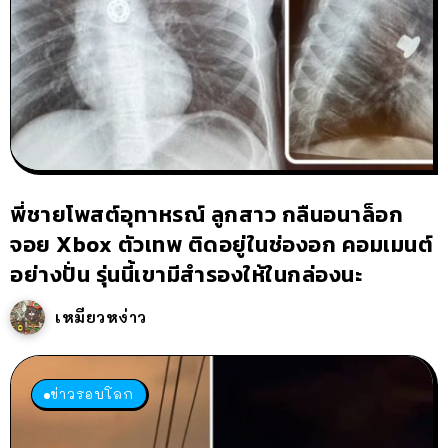
พี่ชายโพสต์อุทาหรณ์ ลูกสาว กลืนอนาล็อก
จอย Xbox ตัวเทพ ติดอยู่ในช่องอก คอมเมนต์
อย่างปั่น รุ่นนี้เขามีสำรองให้ในกล่องนะ
เหมียวหง่าว
ข่าวรอบโลก