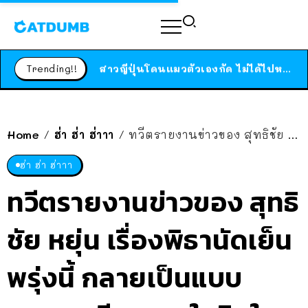
ร้านอาหารในนิวยอร์กประกาศปิดตัวลง หลังอยู่มานานกว่า 45 ปี ติดป้ายขอบคุณลูกค้าทุกคน แถมสูตรทำไวท์ซอสให้แบบจัดเต็ม
สาวญี่ปุ่นโดนแมวตัวเองกัด ไม่ได้ไปหาหมอตั้งแต่เนิ่นๆ สุดท้ายขาบวม กลายเป็นโรคเนื้อเน่า เตือนทาสแมวทั้งหลายให้ระวัง
Trending!!
ได้เวลาเด็กหนวดรวมตัว RF Online Next เปิดให้เล่นแล้ว เกม Sci-Fi MMORPG ระดับตำนาน เล่นได้ทั้งมือถือและ PC
ร้านอาหารในนิวยอร์กประกาศปิดตัวลง หลังอยู่มานานกว่า 45 ปี ติดป้ายขอบคุณลูกค้าทุกคน แถมสูตรทำไวท์ซอสให้แบบจัดเต็ม
สาวญี่ปุ่นโดนแมวตัวเองกัด ไม่ได้ไปหาหมอตั้งแต่เนิ่นๆ สุดท้ายขาบวม กลายเป็นโรคเนื้อเน่า เตือนทาสแมวทั้งหลายให้ระวัง
Home
ฮ่า ฮ่า ฮ่าาา
ทวีตรายงานข่าวของ สุทธิชัย หยุ่น เรื่องพิธานัดเย็น พรุ่งนี้ กลายเป็นแบบทดสอบศีลธรรมในจิตใจ
/
/
ฮ่า ฮ่า ฮ่าาา
ทวีตรายงานข่าวของ สุทธิ
ชัย หยุ่น เรื่องพิธานัดเย็น
พรุ่งนี้ กลายเป็นแบบ