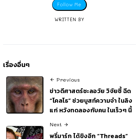
Follow Me
WRITTEN BY
เรื่องอื่นๆ
Previous
ข่าวดีศาสตร์ชะลอวัย วิจัยชี้ ฉีด
“โคลโธ” ช่วยบูสท์ความจำ ในลิง
แก่ หวังทดลองกับคน ในเร็วๆ นี้
Next
พรี่มาร์ก ได้ขิงอีก “Threads”