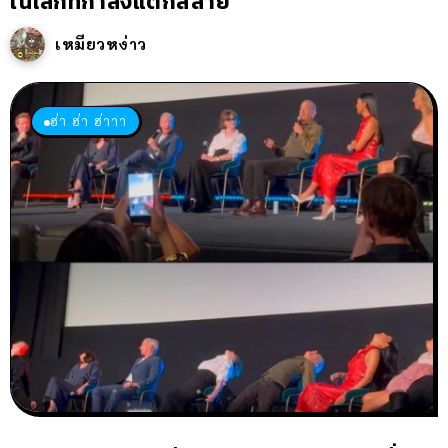
ในโลกที่กำลังแตกสลาย
เหมียวหง่าว
ฮ่า ฮ่า ฮ่าาา