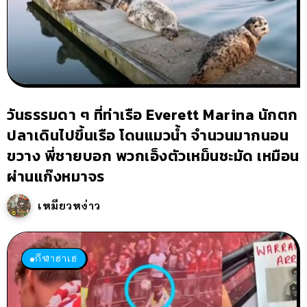
วันธรรมดา ๆ ที่ท่าเรือ Everett Marina นักตก
ปลาเดินไปขึ้นเรือ โดนแมวน้ำ จำนวนมากนอน
ขวาง พี่ชายบอก พวกเอ็งตัวเหม็นชะมัด เหมือน
ผ่านแก๊งหมาจร
เหมียวหง่าว
กีฬาฮาเฮ