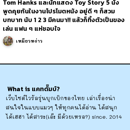
Tom Hanks และนักแสดง Toy Story 5 นั่ง
พูดคุยกันในงานโปรโมตหนัง อยู่ดี ๆ ก็สวม
บทบาท นับ 1 2 3 มีคนมา!! แล้วก็ทิ้งตัวเป็นของ
เล่น แฟน ๆ แห่ชอบใจ
เหมียวหง่าว
What is แคทดั๊มบ์?
เว็บไซต์ไวรัลรุ่นบุกเบิกของไทย เล่าเรื่องน่า
สนใจในแบบแมวๆ ให้ทุกคนได้อ่าน ได้สนุก
ได้เฮฮา ได้สาระ(เอ๊ะ มีด้วยเหรอ?) since. 2014