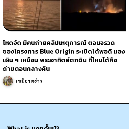
โหดจัด มีคนถ่ายคลิปเหตุการณ์ ตอนจรวด
ของโครงการ Blue Origin ระเบิดได้พอดี มอง
เผิน ๆ เหมือน พระอาทิตย์ตกดิน ที่ไหนได้คือ
ถ่ายตอนกลางคืน
เหมียวหง่าว
What is แคทดั๊มบ์?