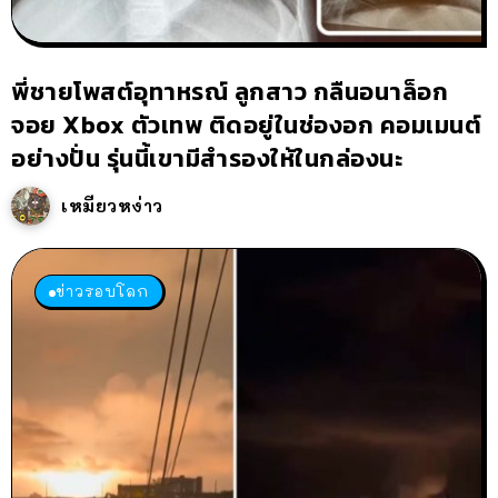
พี่ชายโพสต์อุทาหรณ์ ลูกสาว กลืนอนาล็อก
จอย Xbox ตัวเทพ ติดอยู่ในช่องอก คอมเมนต์
อย่างปั่น รุ่นนี้เขามีสำรองให้ในกล่องนะ
เหมียวหง่าว
ข่าวรอบโลก