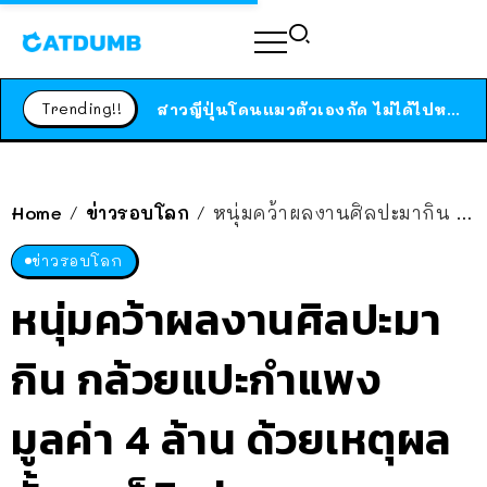
ร้านอาหารในนิวยอร์กประกาศปิดตัวลง หลังอยู่มานานกว่า 45 ปี ติดป้ายขอบคุณลูกค้าทุกคน แถมสูตรทำไวท์ซอสให้แบบจัดเต็ม
สาวญี่ปุ่นโดนแมวตัวเองกัด ไม่ได้ไปหาหมอตั้งแต่เนิ่นๆ สุดท้ายขาบวม กลายเป็นโรคเนื้อเน่า เตือนทาสแมวทั้งหลายให้ระวัง
Trending!!
ได้เวลาเด็กหนวดรวมตัว RF Online Next เปิดให้เล่นแล้ว เกม Sci-Fi MMORPG ระดับตำนาน เล่นได้ทั้งมือถือและ PC
ร้านอาหารในนิวยอร์กประกาศปิดตัวลง หลังอยู่มานานกว่า 45 ปี ติดป้ายขอบคุณลูกค้าทุกคน แถมสูตรทำไวท์ซอสให้แบบจัดเต็ม
สาวญี่ปุ่นโดนแมวตัวเองกัด ไม่ได้ไปหาหมอตั้งแต่เนิ่นๆ สุดท้ายขาบวม กลายเป็นโรคเนื้อเน่า เตือนทาสแมวทั้งหลายให้ระวัง
Home
ข่าวรอบโลก
หนุ่มคว้าผลงานศิลปะมากิน กล้วยแปะกำแพง มูลค่า 4 ล้าน ด้วยเหตุผลสั้นๆ “ก็หิวง่ะ”
/
/
ข่าวรอบโลก
หนุ่มคว้าผลงานศิลปะมา
กิน กล้วยแปะกำแพง
มูลค่า 4 ล้าน ด้วยเหตุผล