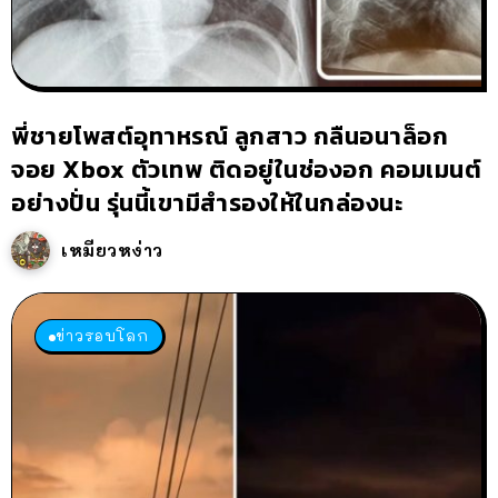
พี่ชายโพสต์อุทาหรณ์ ลูกสาว กลืนอนาล็อก
จอย Xbox ตัวเทพ ติดอยู่ในช่องอก คอมเมนต์
อย่างปั่น รุ่นนี้เขามีสำรองให้ในกล่องนะ
เหมียวหง่าว
ข่าวรอบโลก