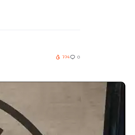
774
0