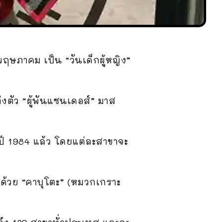
 พฤษภาคม เป็น “วันเด็กผู้หญิง”
่งตัว “ผู้พันแซนเดอส์” มาส
แต่ปี 1984 แล้ว โดยแต่ละสาขาจะ
้านด้วย “คาบุโตะ” (หมวกเกราะ