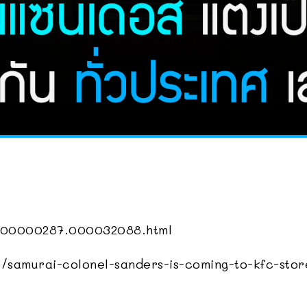
/000000287.000032088.html
samurai-colonel-sanders-is-coming-to-kfc-stor