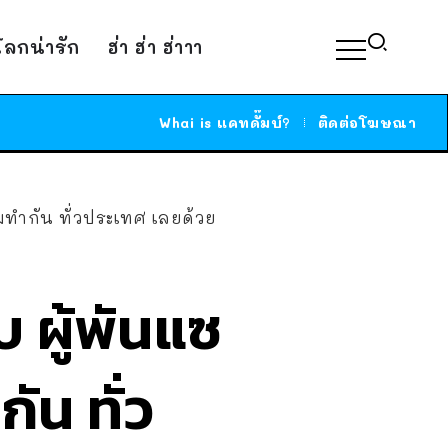
์โลกน่ารัก
ฮ่า ฮ่า ฮ่าาา
Whai is แคทดั๊มบ์?
ติดต่อโฆษณา
แถมทำกัน ทั่วประเทศ เลยด้วย
บ ผู้พันแซ
ัน ทั่ว