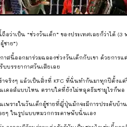
ี้ถือว่าเป็น “ช่วงวันเด็ก” ของประเทศเลยก็ว่าได้ (3
ู้ชาย”)
อโอกาสนี้ออกมาร่วมฉลองช่วงวันเด็กกับเขา ด้วยการแต
 รับบรรยากาศวันเสียเลย
ข้าจริงๆ แล้วเป็นสิ่งที่ KFC ที่นั่นทำกันมาทุกปีตั้ง
นแซนเดอส์แบบไหน ตราบใดที่ยังไม่หลุดธีมซามูไรก็พอ
เป็นเพราะในวันเด็กผู้ชายที่ญี่ปุ่นมักจะมีการประดับบ
้บ่อยๆ ในรูปแบบหมวกกระดาษพับนั่นเอง