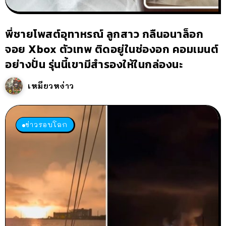
พี่ชายโพสต์อุทาหรณ์ ลูกสาว กลืนอนาล็อก
จอย Xbox ตัวเทพ ติดอยู่ในช่องอก คอมเมนต์
อย่างปั่น รุ่นนี้เขามีสำรองให้ในกล่องนะ
เหมียวหง่าว
ข่าวรอบโลก