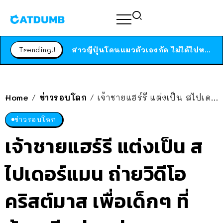
ร้านอาหารในนิวยอร์กประกาศปิดตัวลง หลังอยู่มานานกว่า 45 ปี ติดป้ายขอบคุณลูกค้าทุกคน แถมสูตรทำไวท์ซอสให้แบบจัดเต็ม
สาวญี่ปุ่นโดนแมวตัวเองกัด ไม่ได้ไปหาหมอตั้งแต่เนิ่นๆ สุดท้ายขาบวม กลายเป็นโรคเนื้อเน่า เตือนทาสแมวทั้งหลายให้ระวัง
Trending!!
ได้เวลาเด็กหนวดรวมตัว RF Online Next เปิดให้เล่นแล้ว เกม Sci-Fi MMORPG ระดับตำนาน เล่นได้ทั้งมือถือและ PC
ร้านอาหารในนิวยอร์กประกาศปิดตัวลง หลังอยู่มานานกว่า 45 ปี ติดป้ายขอบคุณลูกค้าทุกคน แถมสูตรทำไวท์ซอสให้แบบจัดเต็ม
สาวญี่ปุ่นโดนแมวตัวเองกัด ไม่ได้ไปหาหมอตั้งแต่เนิ่นๆ สุดท้ายขาบวม กลายเป็นโรคเนื้อเน่า เตือนทาสแมวทั้งหลายให้ระวัง
Home
ข่าวรอบโลก
เจ้าชายแฮร์รี แต่งเป็น สไปเดอร์แมน ถ่ายวิดีโอคริสต์มาส เพื่อเด็กๆ ที่ต้องเสียพ่อแม่ จากการเป็นทหาร
/
/
ข่าวรอบโลก
เจ้าชายแฮร์รี แต่งเป็น ส
ไปเดอร์แมน ถ่ายวิดีโอ
คริสต์มาส เพื่อเด็กๆ ที่