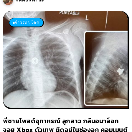
ข่าวรอบโลก
พี่ชายโพสต์อุทาหรณ์ ลูกสาว กลืนอนาล็อก
จอย Xbox ตัวเทพ ติดอยู่ในช่องอก คอมเมนต์