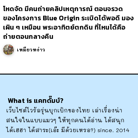
โหดจัด มีคนถ่ายคลิปเหตุการณ์ ตอนจรวด
ของโครงการ Blue Origin ระเบิดได้พอดี มอง
เผิน ๆ เหมือน พระอาทิตย์ตกดิน ที่ไหนได้คือ
ถ่ายตอนกลางคืน
เหมียวหง่าว
What is แคทดั๊มบ์?
เว็บไซต์ไวรัลรุ่นบุกเบิกของไทย เล่าเรื่องน่า
สนใจในแบบแมวๆ ให้ทุกคนได้อ่าน ได้สนุก
ได้เฮฮา ได้สาระ(เอ๊ะ มีด้วยเหรอ?) since. 2014