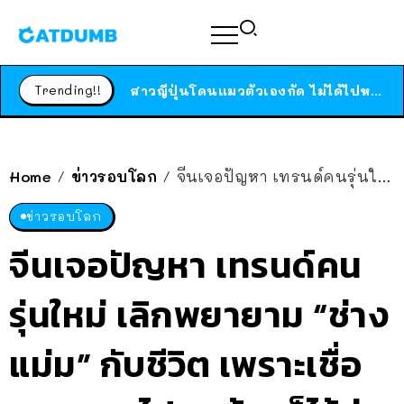
ร้านอาหารในนิวยอร์กประกาศปิดตัวลง หลังอยู่มานานกว่า 45 ปี ติดป้ายขอบคุณลูกค้าทุกคน แถมสูตรทำไวท์ซอสให้แบบจัดเต็ม
สาวญี่ปุ่นโดนแมวตัวเองกัด ไม่ได้ไปหาหมอตั้งแต่เนิ่นๆ สุดท้ายขาบวม กลายเป็นโรคเนื้อเน่า เตือนทาสแมวทั้งหลายให้ระวัง
Trending!!
ได้เวลาเด็กหนวดรวมตัว RF Online Next เปิดให้เล่นแล้ว เกม Sci-Fi MMORPG ระดับตำนาน เล่นได้ทั้งมือถือและ PC
ร้านอาหารในนิวยอร์กประกาศปิดตัวลง หลังอยู่มานานกว่า 45 ปี ติดป้ายขอบคุณลูกค้าทุกคน แถมสูตรทำไวท์ซอสให้แบบจัดเต็ม
Home
ข่าวรอบโลก
จีนเจอปัญหา เทรนด์คนรุ่นใหม่ เลิกพยายาม “ช่างแม่ม” กับชีวิต เพราะเชื่อ พยายามไปสุดท้ายก็ไร้ค่า
/
/
สาวญี่ปุ่นโดนแมวตัวเองกัด ไม่ได้ไปหาหมอตั้งแต่เนิ่นๆ สุดท้ายขาบวม กลายเป็นโรคเนื้อเน่า เตือนทาสแมวทั้งหลายให้ระวัง
ข่าวรอบโลก
จีนเจอปัญหา เทรนด์คน
รุ่นใหม่ เลิกพยายาม “ช่าง
แม่ม” กับชีวิต เพราะเชื่อ