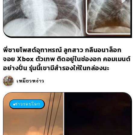
พี่ชายโพสต์อุทาหรณ์ ลูกสาว กลืนอนาล็อก
จอย Xbox ตัวเทพ ติดอยู่ในช่องอก คอมเมนต์
อย่างปั่น รุ่นนี้เขามีสำรองให้ในกล่องนะ
เหมียวหง่าว
ข่าวรอบโลก