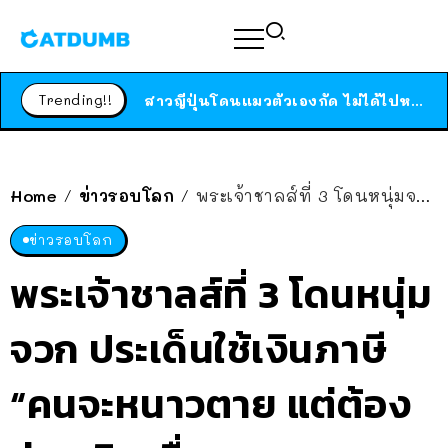
ร้านอาหารในนิวยอร์กประกาศปิดตัวลง หลังอยู่มานานกว่า 45 ปี ติดป้ายขอบคุณลูกค้าทุกคน แถมสูตรทำไวท์ซอสให้แบบจัดเต็ม
สาวญี่ปุ่นโดนแมวตัวเองกัด ไม่ได้ไปหาหมอตั้งแต่เนิ่นๆ สุดท้ายขาบวม กลายเป็นโรคเนื้อเน่า เตือนทาสแมวทั้งหลายให้ระวัง
Trending!!
ได้เวลาเด็กหนวดรวมตัว RF Online Next เปิดให้เล่นแล้ว เกม Sci-Fi MMORPG ระดับตำนาน เล่นได้ทั้งมือถือและ PC
ร้านอาหารในนิวยอร์กประกาศปิดตัวลง หลังอยู่มานานกว่า 45 ปี ติดป้ายขอบคุณลูกค้าทุกคน แถมสูตรทำไวท์ซอสให้แบบจัดเต็ม
สาวญี่ปุ่นโดนแมวตัวเองกัด ไม่ได้ไปหาหมอตั้งแต่เนิ่นๆ สุดท้ายขาบวม กลายเป็นโรคเนื้อเน่า เตือนทาสแมวทั้งหลายให้ระวัง
Home
ข่าวรอบโลก
พระเจ้าชาลส์ที่ 3 โดนหนุ่มจวก ประเด็นใช้เงินภาษี “คนจะหนาวตาย แต่ต้องจ่ายเงินเพื่อพาเหรดนายเนี่ยนะ”
/
/
ข่าวรอบโลก
พระเจ้าชาลส์ที่ 3 โดนหนุ่ม
จวก ประเด็นใช้เงินภาษี
“คนจะหนาวตาย แต่ต้อง