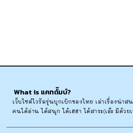
What is แคทดั๊มบ์?
เว็บไซต์ไวรัลรุ่นบุกเบิกของไทย เล่าเรื่องน่
คนได้อ่าน ได้สนุก ได้เฮฮา ได้สาระ(เอ๊ะ มีด้วย