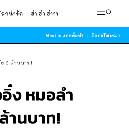
์โลกน่ารัก
ฮ่า ฮ่า ฮ่าาา
Whai is แคทดั๊มบ์?
ติดต่อโฆษณา
ลัย 3 ล้านบาท!
งอิ๋ง หมอลำ
 ล้านบาท!