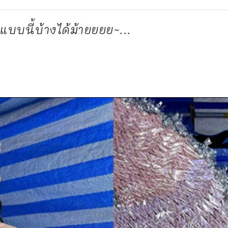
แบบนี้บ้างได้ม้ายยยย~...