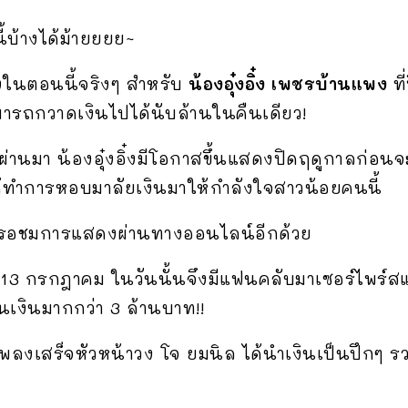
้บ้างได้ม้ายยยย~
ึงในตอนนี้จริงๆ สำหรับ
น้องอุ๋งอิ๋ง เพชรบ้านแพง
ที
มารถกวาดเงินไปได้นับล้านในคืนเดียว!
ที่ผ่านมา น้องอุ๋งอิ๋งมีโอกาสขึ้นแสดงปิดฤดูกาลก่อ
้ทำการหอบมาลัยเงินมาให้กำลังใจสาวน้อยคนนี้
อรอชมการแสดงผ่านทางออนไลน์อีกด้วย
ันที่ 13 กรกฎาคม ในวันนั้นจึงมีแฟนคลับมาเซอร์ไพร
นเงินมากกว่า 3 ล้านบาท!!
องเพลงเสร็จหัวหน้าวง โจ ยมนิล ได้นำเงินเป็นปึกๆ ร