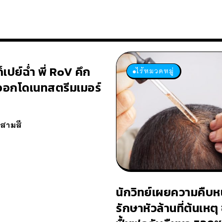
็เปย์ฉ่ำ พี่ RoV คึก
ไร้หมวดหมู่
้ ออกโดเนทสตรีมเมอร์
วสามสี
นักวิทย์เผยความคืบห
รักษาหัวล้านที่ต้นเหตุ