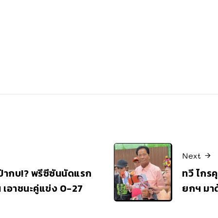
Next
ป่ากบ!? พรีซีซันนัดแรก
ทวี ไกรค
์น เอาชนะคู่แข่ง 0-27
ยกฯ มา