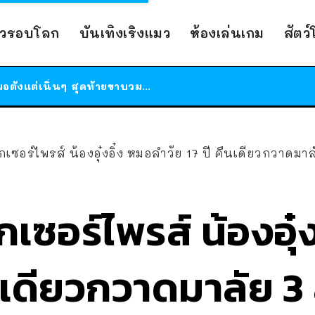
ร้านอาหารในนิวยอร์กประกาศปิดตัวลง หลังอยู่มานานกว่า 45 ปี ติดป้ายขอบคุณลูกค้าทุกคน แถมสูตรทำไวท์ซอสให้แบบจัดเต็ม
าวรอบโลก
บันเทิงเริงแมว
ห้องเล่นเกม
สัตว
สาวญี่ปุ่นโดนแมวตัวเองกัด ไม่ได้ไปหาหมอตั้งแต่เนิ่นๆ สุดท้ายขาบวม กลายเป็นโรคเนื้อเน่า เตือนทาสแมวทั้งหลายให้ระวัง
ได้เวลาเด็กหนวดรวมตัว RF Online Next เปิดให้เล่นแล้ว เกม Sci-Fi MMORPG ระดับตำนาน เล่นได้ทั้งมือถือและ PC
ร้านอาหารในนิวยอร์กประกาศปิดตัวลง หลังอยู่มานานกว่า 45 ปี ติดป้ายขอบคุณลูกค้าทุกคน แถมสูตรทำไวท์ซอสให้แบบจัดเต็ม
สาวญี่ปุ่นโดนแมวตัวเองกัด ไม่ได้ไปหาหมอตั้งแต่เนิ่นๆ สุดท้ายขาบวม กลายเป็นโรคเนื้อเน่า เตือนทาสแมวทั้งหลายให้ระวัง
เซอร์ไพรส์ น้องอุ๋งอิ๋ง หมอลำวัย 17 ปี คืนเดียวกวาดมา
เซอร์ไพรส์ น้องอุ๋
คืนเดียวกวาดมาลัย 3