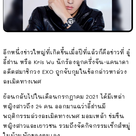
อีกหนึ่งข่าวใหญ่ที่เกิดขึ้นเมื่อปีที่แล้วก็คือข่าวที่ อู๋
อี้ฝาน หรือ Kris Wu นักร้องลูกครึ่งจีน-แคนาดา
อดีตสมาชิกวง EXO ถูกจับกุมในข้อกล่าวหาล่วง
ละเมิดทางเพศ
ย้อนกลับไปในเดือนกรกฎาคม 2021 ได้มีเหล่า
หญิงสาวถึง 24 คน ออกมาแฉว่าอี้ฝานมี
พฤติกรรมล่วงละเมิดทางเพศ มอมเหล้า ข่มขืน
หญิงสาวและเยาวชน รวมถึงจัดกิจกรรมเซ็กส์หมู่
ในบ้านพักของตนเอง