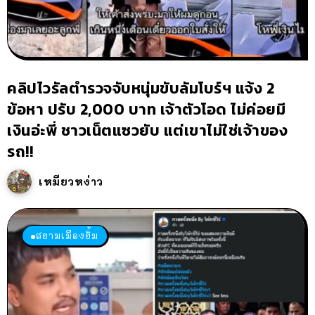
คลิปไวรัลตำรวจจับหนุ่มขับลัมโบร์ฯ แจ้ง 2
ข้อหา ปรับ 2,000 บาท เจ้าตัวโอด ไม่ค่อยมี
เงินอ่ะพี่ ชาวเน็ตแซวยับ แต่เขาไม่ใช่เจ้าของ
รถ!!
เหมียวหง่าว
สยามเมืองยิ้ม