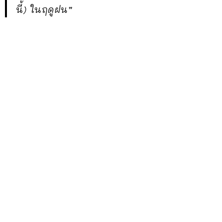
นี้) ในฤดูฝน”