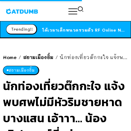
ร้านอาหารในนิวยอร์กประกาศปิดตัวลง หลังอยู่มานานกว่า 45 ปี ติดป้ายขอบคุณลูกค้าทุกคน แถมสูตรทำไวท์ซอสให้แบบจัดเต็ม
สาวญี่ปุ่นโดนแมวตัวเองกัด ไม่ได้ไปหาหมอตั้งแต่เนิ่นๆ สุดท้ายขาบวม กลายเป็นโรคเนื้อเน่า เตือนทาสแมวทั้งหลายให้ระวัง
Trending!!
ได้เวลาเด็กหนวดรวมตัว RF Online Next เปิดให้เล่นแล้ว เกม Sci-Fi MMORPG ระดับตำนาน เล่นได้ทั้งมือถือและ PC
ร้านอาหารในนิวยอร์กประกาศปิดตัวลง หลังอยู่มานานกว่า 45 ปี ติดป้ายขอบคุณลูกค้าทุกคน แถมสูตรทำไวท์ซอสให้แบบจัดเต็ม
สาวญี่ปุ่นโดนแมวตัวเองกัด ไม่ได้ไปหาหมอตั้งแต่เนิ่นๆ สุดท้ายขาบวม กลายเป็นโรคเนื้อเน่า เตือนทาสแมวทั้งหลายให้ระวัง
Home
สยามเมืองยิ้ม
นักท่องเที่ยวต๊กกะใจ แจ้งพบศพไม่มีหัวริมชายหาดบางแสน เอ้าาา… น้องเลิฟดอลล์นี่หว่า
/
/
สยามเมืองยิ้ม
นักท่องเที่ยวต๊กกะใจ แจ้ง
พบศพไม่มีหัวริมชายหาด
บางแสน เอ้าาา… น้อง