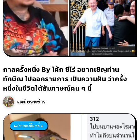
กาลครั้งหนึ่ง By โค้ก ซีโร่ อยากเชิญท่าน
ทักษิณ ไปออกรายการ เป็นความฝัน ว่าครั้ง
หนึ่งในชีวิตได้สัมภาษณ์คน ๆ นี้
เหมียวหง่าว
สยามเมืองยิ้ม