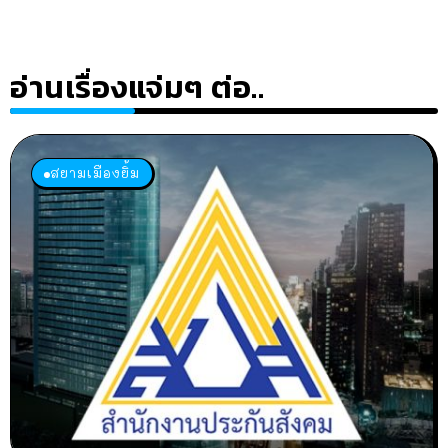
อ่านเรื่องแจ่มๆ ต่อ..
สยามเมืองยิ้ม